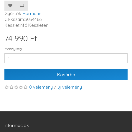
Gyártók
Hörmann
Cikkszám:3054466
Készletinfó:Készleten
74 990 Ft
Mennyiség
Kosárba
0 vélemény
/
új vélemény
Információk