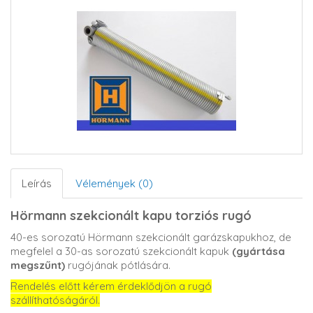
Leírás
Vélemények (0)
Hörmann szekcionált kapu torziós rugó
40-es sorozatú Hörmann szekcionált garázskapukhoz, de
megfelel a 30-as sorozatú szekcionált kapuk
(gyártása
megszűnt)
rugójának pótlására.
Rendelés előtt kérem érdeklődjön a rugó
szállíthatóságáról.