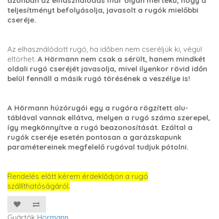
azonban az elhasználódás már olyan mértékű, hogy a
teljesítményt befolyásolja, javasolt a rugók mielőbbi
cseréje.
Az elhasználódott rugó, ha időben nem cseréljük ki, végül
eltörhet.
A Hörmann nem csak a sérült, hanem mindkét
oldali rugó cseréjét javasolja, mivel ilyenkor rövid időn
belül fennáll a másik rugó törésének a veszélye is!
A Hörmann húzórugói egy a rugóra rögzített alu-
táblával vannak ellátva, melyen a rugó száma szerepel,
így megkönnyítve a rugó beazonosítását. Ezáltal a
rugók cseréje esetén pontosan a garázskapunk
paramétereinek megfelelő rugóval tudjuk pótolni.
Rendelés előtt kérem érdeklődjön a rugó
szállíthatóságáról.
Gyártók
Hörmann