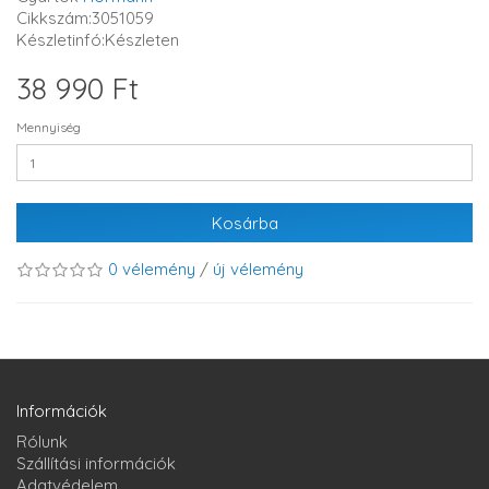
Cikkszám:3051059
Készletinfó:Készleten
38 990 Ft
Mennyiség
Kosárba
0 vélemény
/
új vélemény
Információk
Rólunk
Szállítási információk
Adatvédelem