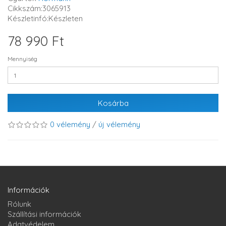
Cikkszám:3065913
Készletinfó:Készleten
78 990 Ft
Mennyiség
Kosárba
0 vélemény
/
új vélemény
Információk
Rólunk
Szállítási információk
Adatvédelem