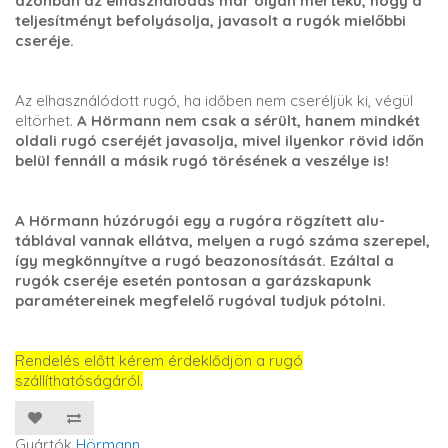
azonban az elhasználódás már olyan mértékű, hogy a
teljesítményt befolyásolja, javasolt a rugók mielőbbi
cseréje.
Az elhasználódott rugó, ha időben nem cseréljük ki, végül
eltörhet.
A Hörmann nem csak a sérült, hanem mindkét
oldali rugó cseréjét javasolja, mivel ilyenkor rövid időn
belül fennáll a másik rugó törésének a veszélye is!
A Hörmann húzórugói egy a rugóra rögzített alu-
táblával vannak ellátva, melyen a rugó száma szerepel,
így megkönnyítve a rugó beazonosítását. Ezáltal a
rugók cseréje esetén pontosan a garázskapunk
paramétereinek megfelelő rugóval tudjuk pótolni.
Rendelés előtt kérem érdeklődjön a rugó
szállíthatóságáról.
Gyártók
Hörmann