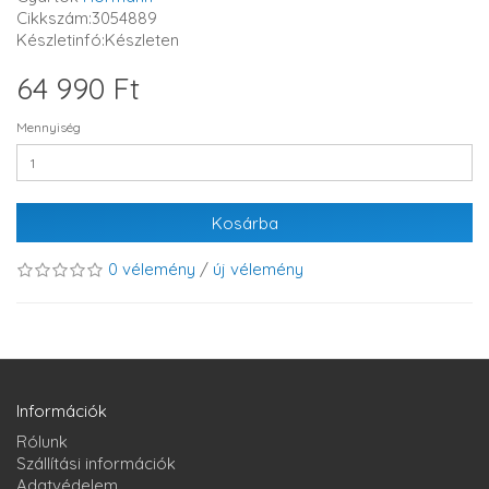
Cikkszám:3054889
Készletinfó:Készleten
64 990 Ft
Mennyiség
Kosárba
0 vélemény
/
új vélemény
Információk
Rólunk
Szállítási információk
Adatvédelem