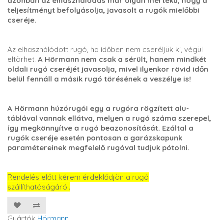
azonban az elhasználódás már olyan mértékű, hogy a
teljesítményt befolyásolja, javasolt a rugók mielőbbi
cseréje.
Az elhasználódott rugó, ha időben nem cseréljük ki, végül
eltörhet.
A Hörmann nem csak a sérült, hanem mindkét
oldali rugó cseréjét javasolja, mivel ilyenkor rövid időn
belül fennáll a másik rugó törésének a veszélye is!
A Hörmann húzórugói egy a rugóra rögzített alu-
táblával vannak ellátva, melyen a rugó száma szerepel,
így megkönnyítve a rugó beazonosítását. Ezáltal a
rugók cseréje esetén pontosan a garázskapunk
paramétereinek megfelelő rugóval tudjuk pótolni.
Rendelés előtt kérem érdeklődjön a rugó
szállíthatóságáról.
Gyártók
Hörmann