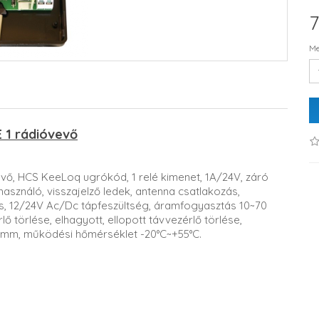
7
Me
 1 rádióvevő
, HCS KeeLoq ugrókód, 1 relé kimenet, 1A/24V, záró
használó, visszajelző ledek, antenna csatlakozás,
, 12/24V Ac/Dc tápfeszültség, áramfogyasztás 10~70
 törlése, elhagyott, ellopott távvezérlő törlése,
 mm, működési hőmérséklet -20°C~+55°C.