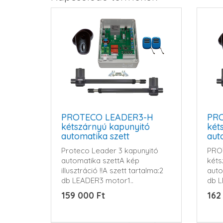
PROTECO LEADER3-H
PR
kétszárnyú kapunyitó
két
automatika szett
aut
Proteco Leader 3 kapunyitó
PRO
automatika szettA kép
kéts
illusztráció !!A szett tartalma:2
auto
db LEADER3 motor1..
db L
Gard
159 000 Ft
162