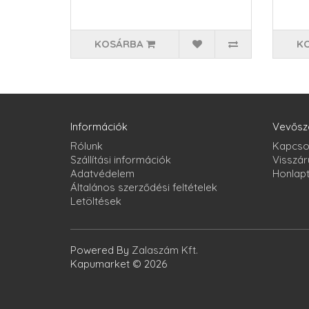
KOSÁRBA
K
Információk
Vevősz
Rólunk
Kapcso
Szállítási információk
Visszár
Adatvédelem
Honlap
Általános szerződési feltételek
Letöltések
Powered By
Zalaszám Kft.
Kapumarket © 2026