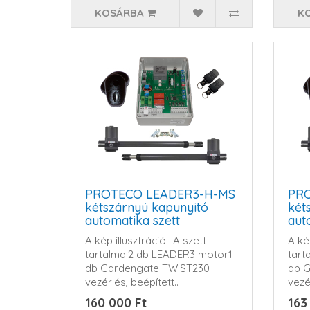
KOSÁRBA
K
PROTECO LEADER3-H-MS
PR
kétszárnyú kapunyitó
két
automatika szett
aut
A kép illusztráció !!A szett
A kép
tartalma:2 db LEADER3 motor1
tart
db Gardengate TWIST230
db 
vezérlés, beépített..
vezér
160 000 Ft
163