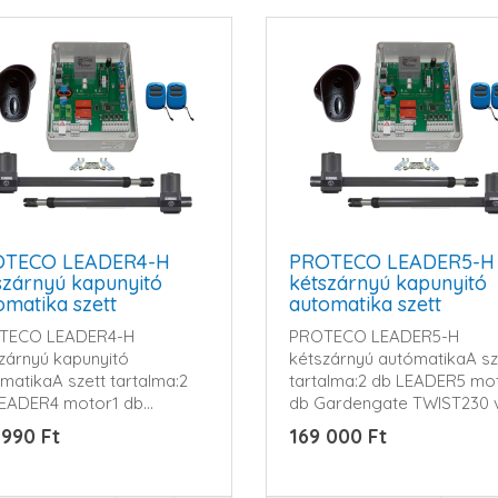
OTECO LEADER4-H
PROTECO LEADER5-H
szárnyú kapunyitó
kétszárnyú kapunyitó
omatika szett
automatika szett
TECO LEADER4-H
PROTECO LEADER5-H
zárnyú kapunyitó
kétszárnyú autómatikaA sz
matikaA szett tartalma:2
tartalma:2 db LEADER5 mo
EADER4 motor1 db
db Gardengate TWIST230 v
engate ..
 990 Ft
169 000 Ft