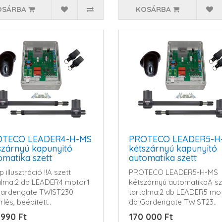
OSÁRBA
KOSÁRBA
OTECO LEADER4-H-MS
PROTECO LEADER5-H
szárnyú kapunyitó
kétszárnyú kapunyitó
omatika szett
automatika szett
 illusztráció !!A szett
PROTECO LEADER5-H-MS
alma:2 db LEADER4 motor1
kétszárnyú automatikaA sz
Gardengate TWIST230
tartalma:2 db LEADER5 mo
lés, beépített..
db Gardengate TWIST23..
 990 Ft
170 000 Ft