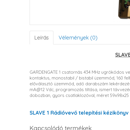
Leírás
Vélemények (0)
SLAVE
GARDENGATE 1 csatornás 434 MHz ugrókódos vevő
kontaktus, monostabil / bistabil üzemmód, 160 fel
előválasztó üzemmód, adó darabszám lekérdezés
mA@12 Vdc, programozás tiltása, ismert távvezérlő
dobozban, gyors csatlaklozóval, méret 59x98x25
SLAVE 1 Rádióvevő telepítési kézikönyv
Kapcsolódó termékek