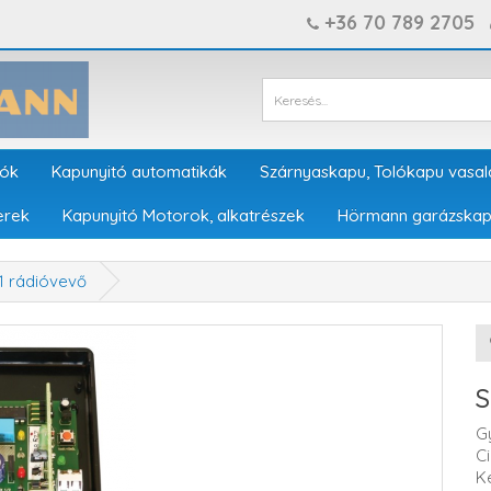
+36 70 789 2705
tók
Kapunyitó automatikák
Szárnyaskapu, Tolókapu vasal
erek
Kapunyitó Motorok, alkatrészek
Hörmann garázskap
1 rádióvevő
S
G
C
K