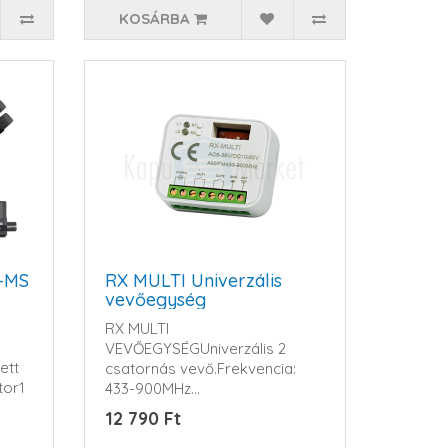
KOSÁRBA
-MS
RX MULTI Univerzális
vevőegység
RX MULTI
VEVŐEGYSÉGUniverzális 2
ett
csatornás vevő.Frekvencia:
tor1
433-900MHz
AM/FMRátanítható
12 790 Ft
távkapcsoló..