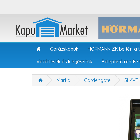
Garázskapuk
HÖRMANN ZK beltéri aj
Vezérlések és kiegészítők
Beléptető rendsz
Márka
Gardengate
SLAVE 