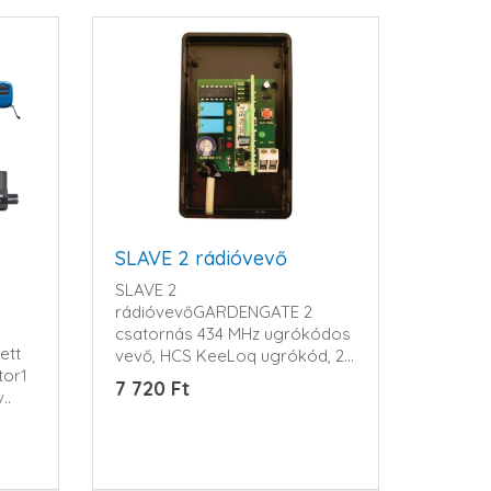
SLAVE 2 rádióvevő
SLAVE 2
rádióvevőGARDENGATE 2
csatornás 434 MHz ugrókódos
ett
vevő, HCS KeeLoq ugrókód, 2
tor1
relé kimenet, ..
7 720 Ft
..