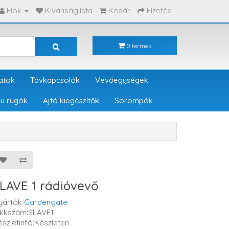
Fiók
Kívánságlista
Kosár
Fizetés
0 termék
atok
Távkapcsolók
Vevőegységek
u rugók
Ajtó kiegészítők
Sorompók
LAVE 1 rádióvevő
yártók
Gardengate
ikkszám:SLAVE1
észletinfó:Készleten