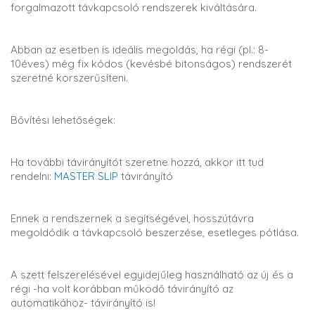
forgalmazott távkapcsoló rendszerek kiváltására.
Abban az esetben is ideális megoldás, ha régi (pl.: 8-
10éves) még fix kódos (kevésbé bitonságos) rendszerét
szeretné korszerűsíteni.
Bővítési lehetőségek:
Ha további távirányítót szeretne hozzá, akkor itt tud
rendelni:
MASTER SLIP
távirányító
Ennek a rendszernek a segítségével, hosszútávra
megoldódik a távkapcsoló beszerzése, esetleges pótlása.
A szett felszerelésével egyidejűleg használható az új és a
régi -ha volt korábban működő távirányító az
automatikához- távirányító is!