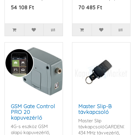
és sorompókhoz
sorompó vezérlése
54 108 Ft
70 485 Ft
&nb..
interneten keresztü..
GSM Gate Control
Master Slip-B
PRO 20
távkapcsoló
kapuvezérlő
Master Slip
4G-s eszköz GSM
távkapcsolóGARDENGATE
alapú kapuvezérlő,
434 MHz távvezérlő,