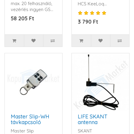
max. 20 felhasználó,
HCS KeeLoq
vezérlés ingyen GSM
ugrókód, 4 csatorna,
hívással, 2 kapu k..
3 V CR2032 ele..
58 205 Ft
3 790 Ft
Master Slip-WH
LIFE SKANT
távkapcsoló
antenna
Master Slip
SKANT