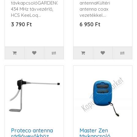
távkapcsolóGARDENGATE
antennaKültéri
434 MHz távvezérlő,
antenna coax
HCS KeeLoq
vezetékkel.
ugrókód, 4 csatorna,
Rozsdamentes
3 790 Ft
6 950 Ft
3 V CR2032 e..
rögzítőfüllel...
Proteco antenna
Master Zen
rádióvevőkhöz
távkapcsoló