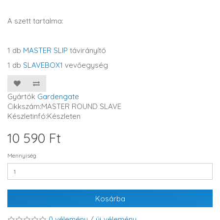
A szett tartalma:
1 db
MASTER SLIP
távirányító
1 db
SLAVEBOX1
vevőegység
Gyártók
Gardengate
Cikkszám:MASTER ROUND SLAVE
Készletinfó:Készleten
10 590 Ft
Mennyiség
Kosárba
0 vélemény
/
új vélemény