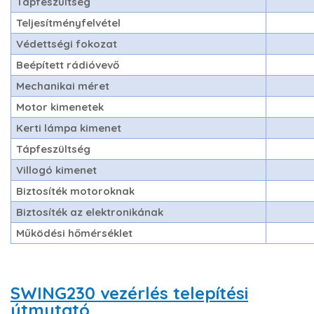
Tápfeszültség
Teljesítményfelvétel
Védettségi fokozat
Beépített rádióvevő
Mechanikai méret
Motor kimenetek
Kerti lámpa kimenet
Tápfeszültség
Villogó kimenet
Biztosíték motoroknak
Biztosíték az elektronikának
Működési hőmérséklet
SWING230 vezérlés telepítési
útmutató