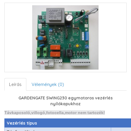
Leírás
Vélemények (0)
GARDENGATE SWING230 egymotoros vezérlés
nyílókapukhoz
Távkapcsoló,villogó,fotocella,motor nem tartozék!
Vezérlés típus