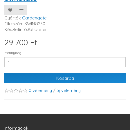
Gyártók
Gardengate
Cikkszám:SWING230
Készletinfó:Készleten
29 700 Ft
Mennyiség
Kosárba
0 vélemény
/
új vélemény
Információk