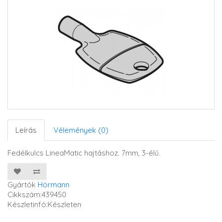
Leírás
Vélemények (0)
Fedélkulcs LineaMatic hajtáshoz. 7mm, 3-élű.
Gyártók
Hörmann
Cikkszám:439450
Készletinfó:Készleten