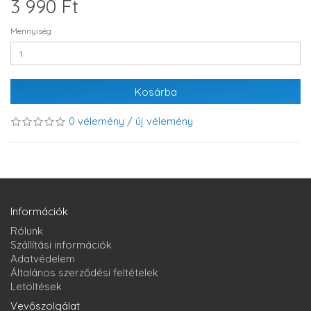
3 990 Ft
Mennyiség
Kosárba
0 vélemény
/
új vélemény
Információk
Rólunk
Szállítási információk
Adatvédelem
Általános szerződési feltételek
Letöltések
Vevőszolgálat