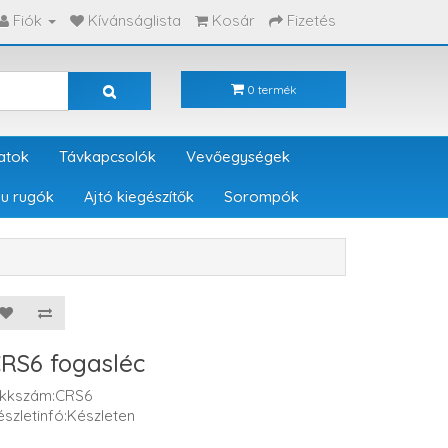
Fiók
Kívánságlista
Kosár
Fizetés
0 termék
atok
Távkapcsolók
Vevőegységek
u rugók
Ajtó kiegészítők
Sorompók
RS6 fogasléc
ikkszám:CRS6
észletinfó:Készleten