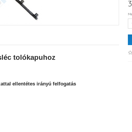
3
Me
léc tolókapuhoz
ttal ellentétes irányú felfogatás