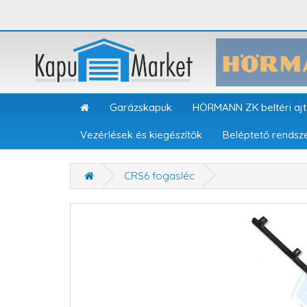
Garázskapuk
HÖRMANN ZK beltéri aj
Vezérlések és kiegészítők
Beléptető rendsz
CRS6 fogasléc