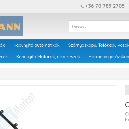
+36 70 789 2705
tók
Kapunyitó automatikák
Szárnyaskapu, Tolókapu vasal
erek
Kapunyitó Motorok, alkatrészek
Hörmann garázskap
C
C
K