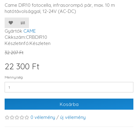
Came DIR10 fotocella, infrasorompó pár, max. 10 m
hatótávolsággal, 12-24V (AC-DC)
Gyártók
CAME
Cikkszám:CRBDIR10
Készletinfó:Készleten
32 207 Ft
22 300 Ft
Mennyiség
Kosárba
0 vélemény
/
új vélemény