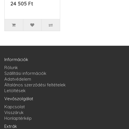
fém házbanAz önálló
24 505 Ft
működés..
Információk
Rólunk
Szállítási információk
Adatvédelem
Általános szerződési feltételek
Letöltések
Vevőszolgálat
Kapcsolat
Visszáruk
Honlaptérkép
Extrák