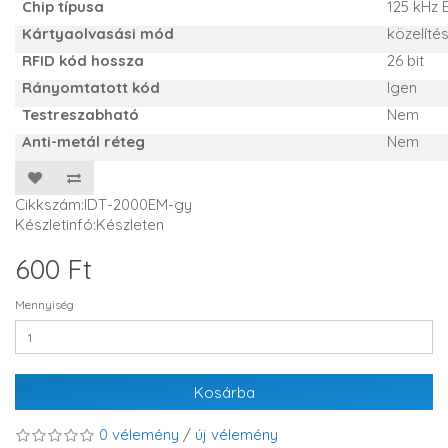
Chip típusa
125 kHz 
Kártyaolvasási mód
közelíté
RFID kód hossza
26 bit
Rányomtatott kód
Igen
Testreszabható
Nem
Anti-metál réteg
Nem
Cikkszám:IDT-2000EM-gy
Készletinfó:Készleten
600 Ft
Mennyiség
Kosárba
0 vélemény
/
új vélemény