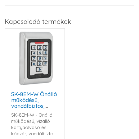
Kapcsolódó termékek
SK-8EM-W Önálló
működésű,
vandálbiztos,
vízálló
SK-8EM-W - Önálló
kártyaolvasó és
működésű, vízálló
kódzár RFID-s
kártyaolvasó és
proximity
kódzár, vandálbiztos
koronggal