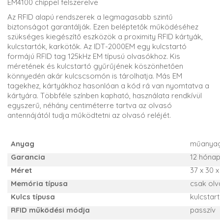
EM4100 chippel felszerelve
Az RFID alapú rendszerek a legmagasabb szintű
biztonságot garantálják. Ezen beléptetők működéséhez
szükséges kiegészítő eszközök a proximity RFID kártyák,
kulcstartók, karkötők. Az IDT-2000EM egy kulcstartó
formájú RFID tag 125kHz EM típusú olvasókhoz. Kis
méretének és kulcstartó gyűrűjének köszönhetően
könnyedén akár kulcscsomón is tárolhatja. Más EM
tagekhez, kártyákhoz hasonlóan a kód rá van nyomtatva a
kártyára. Többféle színben kapható, használata rendkívül
egyszerű, néhány centiméterre tartva az olvasó
antennájától tudja működtetni az olvasó reléjét.
Anyag
műanya
Garancia
12 hóna
Méret
37 x 30 
Memória típusa
csak ol
Kulcs típusa
kulcstar
RFID működési módja
passzív