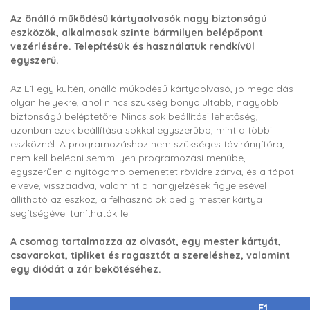
Az önálló működésű kártyaolvasók nagy biztonságú
eszközök, alkalmasak szinte bármilyen belépőpont
vezérlésére. Telepítésük és használatuk rendkívül
egyszerű.
Az E1 egy kültéri, önálló működésű kártyaolvasó, jó megoldás
olyan helyekre, ahol nincs szükség bonyolultabb, nagyobb
biztonságú beléptetőre. Nincs sok beállítási lehetőség,
azonban ezek beállítása sokkal egyszerűbb, mint a többi
eszköznél. A programozáshoz nem szükséges távirányítóra,
nem kell belépni semmilyen programozási menübe,
egyszerűen a nyitógomb bemenetet rövidre zárva, és a tápot
elvéve, visszaadva, valamint a hangjelzések figyelésével
állítható az eszköz, a felhasználók pedig mester kártya
segítségével taníthatók fel.
A csomag tartalmazza az olvasót, egy mester kártyát,
csavarokat, tipliket és ragasztót a szereléshez, valamint
egy diódát a zár bekötéséhez.
E1