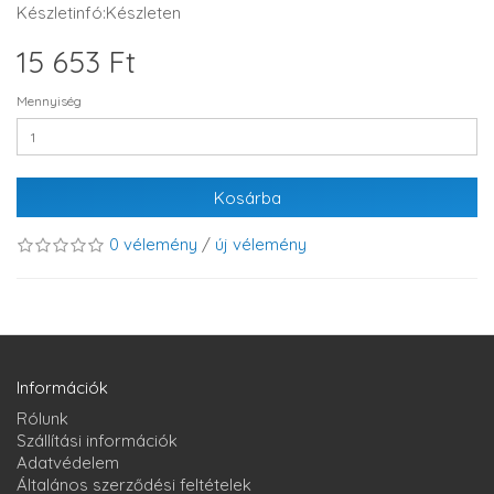
Készletinfó:Készleten
15 653 Ft
Mennyiség
Kosárba
0 vélemény
/
új vélemény
Információk
Rólunk
Szállítási információk
Adatvédelem
Általános szerződési feltételek