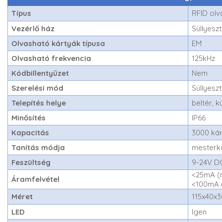
Típus
RFID ol
Vezérlő ház
Süllyesz
Olvasható kártyák típusa
EM
Olvasható frekvencia
125kHz
Kódbillentyűzet
Nem
Szerelési mód
Süllyesz
Telepítés helye
beltér, k
Minősítés
IP66
Kapacitás
3000 ká
Tanítás módja
mesterk
Feszültség
9-24V D
<25mA (
Áramfelvétel
<100mA (
Méret
115x40x
LED
Igen