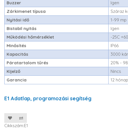
Buzzer
Igen
Zárkimenet típusa
Száraz 
Nyitási idő
1-99 mp
Bistabil nyitás
Igen
Működési hőmérséklet
-25C +6
Minősítés
IP66
Kapacitás
3000 ká
Páratartalom tűrés
20% - 9
Kijelző
Nincs
Garancia
12 hóna
E1 Adatlap, programozási segítség
Cikkszám:E1