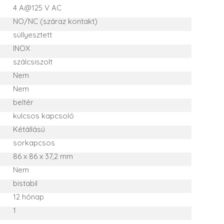
4 A@125 V AC
NO/NC (száraz kontakt)
süllyesztett
INOX
szálcsiszolt
Nem
Nem
beltér
kulcsos kapcsoló
Kétállású
sorkapcsos
86 x 86 x 37,2 mm
Nem
bistabil
12 hónap
1