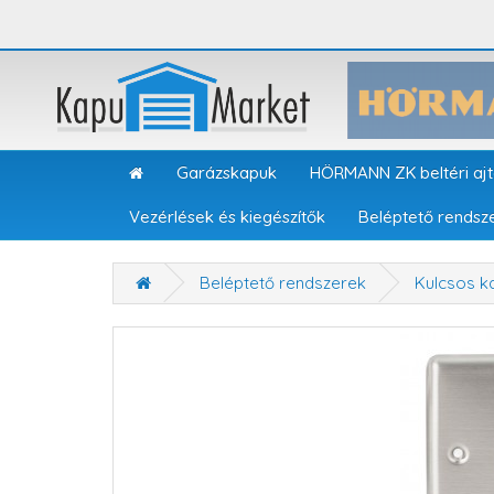
Garázskapuk
HÖRMANN ZK beltéri aj
Vezérlések és kiegészítők
Beléptető rendsz
Beléptető rendszerek
Kulcsos k