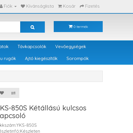
Fiók
Kívánságlista
Kosár
Fizetés
0 termék
atok
Távkapcsolók
Vevőegységek
u rugók
Ajtó kiegészítők
Sorompók
KS-850S Kétállású kulcsos
apcsoló
ikkszám:YKS-850S
észletinfó:Készleten