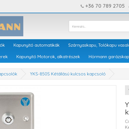
+36 70 789 2705
tók
Kapunyitó automatikák
Szárnyaskapu, Tolókapu vasal
erek
Kapunyitó Motorok, alkatrészek
Hörmann garázskap
apcsolók
YKS-850S Kétállású kulcsos kapcsoló
Y
k
C
K