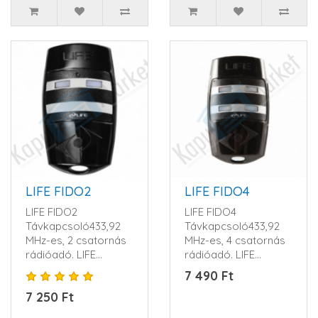
LIFE FIDO2
LIFE FIDO4
LIFE FIDO2
LIFE FIDO4
Távkapcsoló433,92
Távkapcsoló433,92
MHz-es, 2 csatornás
MHz-es, 4 csatornás
rádióadó. LIFE
rádióadó. LIFE
ugrókód rendszerrel.
ugrókód rendszerrel.
7 490 Ft
1 db 12V-os al..
1 db 12V-os alk..
7 250 Ft