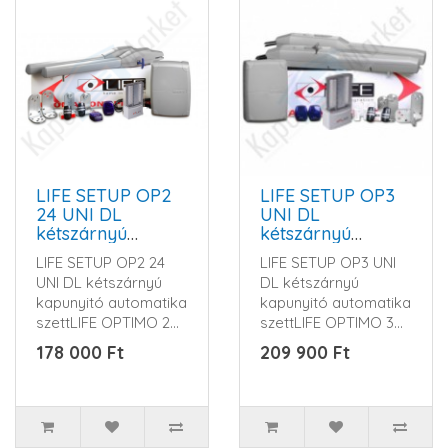
LIFE SETUP OP2
LIFE SETUP OP3
24 UNI DL
UNI DL
kétszárnyú
kétszárnyú
kapunyitó
kapunyitó
LIFE SETUP OP2 24
LIFE SETUP OP3 UNI
automatika szett
automatika szett
UNI DL kétszárnyú
DL kétszárnyú
kapunyitó automatika
kapunyitó automatika
szettLIFE OPTIMO 2
szettLIFE OPTIMO 3
merevkaros
merevkaros
178 000 Ft
209 900 Ft
kapunyitó sze..
kapunyitó szett ..