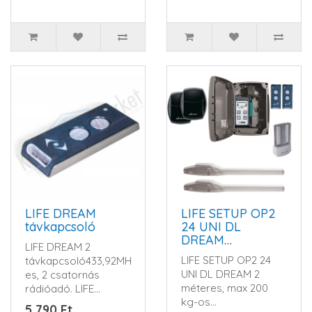
LIFE DREAM
LIFE SETUP OP2
távkapcsoló
24 UNI DL
DREAM
LIFE DREAM 2
kétszárnyú
LIFE SETUP OP2 24
távkapcsoló433,92MHz-
kapunyitó
UNI DL DREAM 2
es, 2 csatornás
automatika szett
méteres, max 200
rádióadó. LIFE
kg-os
ugrókód
5 790 Ft