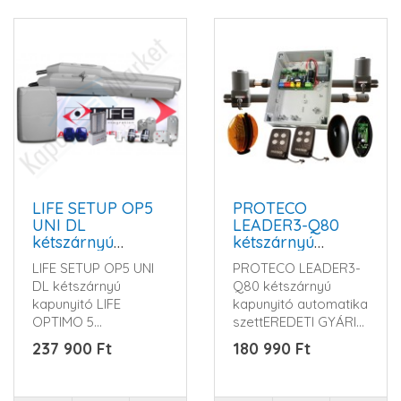
LIFE SETUP OP5
PROTECO
UNI DL
LEADER3-Q80
kétszárnyú
kétszárnyú
kapunyitó
kapunyitó
LIFE SETUP OP5 UNI
PROTECO LEADER3-
automatika szett
automatika szett
DL kétszárnyú
Q80 kétszárnyú
kapunyitó LIFE
kapunyitó automatika
OPTIMO 5
szettEREDETI GYÁRI
merevkaros
KIEGÉSZÍTŐKKELA
237 900 Ft
180 990 Ft
kapunyitó szett 5
szett tartalm..
méteres&n..