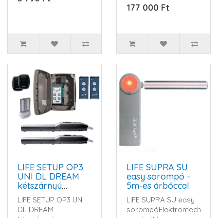
kapuszárnyakhoz.
rendszerrel.DREAMHáz
177 000 Ft
Keskeny kivitel, 24V-
színeK..
o..
LIFE SETUP OP3
LIFE SUPRA SU
UNI DL DREAM
easy sorompó -
kétszárnyú
5m-es árbóccal
kapunyitó
LIFE SETUP OP3 UNI
LIFE SUPRA SU easy
automatika szett
DL DREAM
sorompóElektromechanik