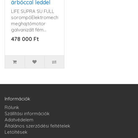
árbóccal leddel
LIFE SUPRA SU FULL
sorompóElektromechanikus
meghajtómotor
galvanizált fém
házban, műanyag ,
478 000 Ft
ütésálló..
Információk
Rólunk
Szállítási információk
Adatvédelem
Általános szerződési feltételek
Letöltések