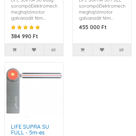
sorompóElektromechanikus
sorompóElektromechanik
meghajtómotor
meghajtómotor
galvanizált fém
galvanizált fém
házban, műanyag ,
házban, műanyag ,
455 000 Ft
ütésálló..
ütésálló..
384 990 Ft
LIFE SUPRA SU
FULL - 5m-es