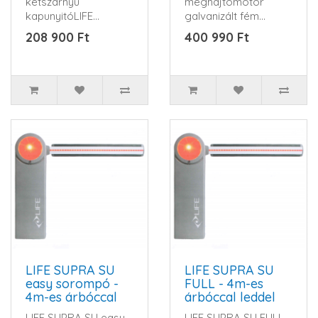
kétszárnyú
meghajtómotor
kapunyitó LIFE
galvanizált fém
OPTIMO 3
házban, műanyag ,
208 900 Ft
400 990 Ft
merevkaros
ütésálló..
kapunyitó szett 3
méteres&..
LIFE SUPRA SU
LIFE SUPRA SU
easy sorompó -
FULL - 4m-es
4m-es árbóccal
árbóccal leddel
LIFE SUPRA SU easy
LIFE SUPRA SU FULL