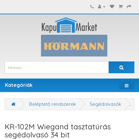
Kategóriák
Beléptető rendszerek
Segédolvasók
K
KR-102M Wiegand tasztatúrás
segédolvasó 34 bit