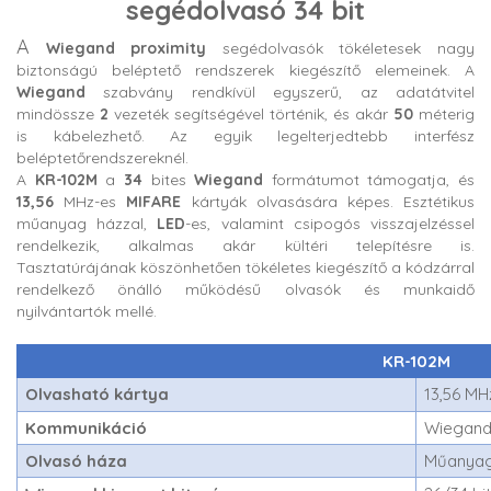
segédolvasó 34 bit
A
Wiegand proximity
segédolvasók tökéletesek nagy
biztonságú beléptető rendszerek kiegészítő elemeinek. A
Wiegand
szabvány rendkívül egyszerű, az adatátvitel
mindössze
2
vezeték segítségével történik, és akár
50
méterig
is kábelezhető. Az egyik legelterjedtebb interfész
beléptetőrendszereknél.
A
KR-102M
a
34
bites
Wiegand
formátumot támogatja, és
13,56
MHz-es
MIFARE
kártyák olvasására képes. Esztétikus
műanyag házzal,
LED
-es, valamint csipogós visszajelzéssel
rendelkezik, alkalmas akár kültéri telepítésre is.
Tasztatúrájának köszönhetően tökéletes kiegészítő a kódzárral
rendelkező önálló működésű olvasók és munkaidő
nyilvántartók mellé.
KR-102M
Olvasható kártya
13,56 M
Kommunikáció
Wiegan
Olvasó háza
Műanya