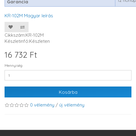
12 hóna
Garancia
KR-102M Magyar leírás
Cikkszám:KR-102M
Készletinfó:Készleten
16 732 Ft
Mennyiség
Kosárba
0 vélemény
/
új vélemény