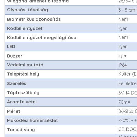
Wiegand kimenet bitszáma
26/34 bi
Olvasási távolság
3 - 5 cm
Biometrikus azonosítás
Nem
Kódbillentyűzet
Igen
Nem
Kódbillentyűzet megvilágítása
LED
Igen
Igen
Buzzer
Védelmi mutató
IP64
Telepítési hely
Kültér (
Szerelés
Felületre
Tápfeszültség
6V-14 D
Áramfelvétel
70mA
Méret
86x86x1
Működési hőmérséklet
-20°C ~ 
CE, DOC
Tanúsítvány