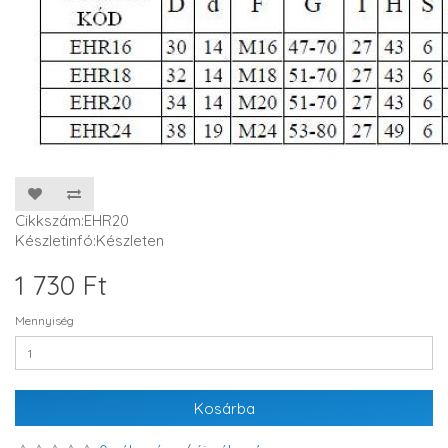
Cikkszám:EHR20
Készletinfó:Készleten
1 730 Ft
Mennyiség
Kosárba