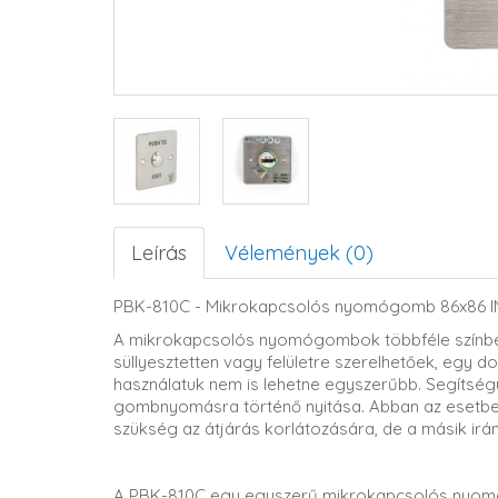
Leírás
Vélemények (0)
PBK-810C - Mikrokapcsolós nyomógomb 86x86 I
A mikrokapcsolós nyomógombok többféle színbe
süllyesztetten vagy felületre szerelhetőek, egy 
használatuk nem is lehetne egyszerűbb. Segítsé
gombnyomásra történő nyitása. Abban az esetben 
szükség az átjárás korlátozására, de a másik ir
A PBK-810C egy egyszerű mikrokapcsolós nyomó