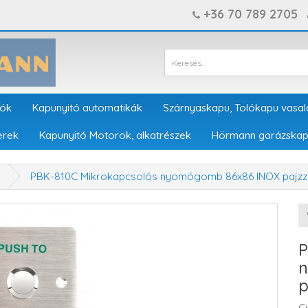
+36 70 789 2705
tók
Kapunyitó automatikák
Szárnyaskapu, Tolókapu vasal
erek
Kapunyitó Motorok, alkatrészek
Hörmann garázskap
PBK-810C Mikrokapcsolós nyomógomb 86x86 INOX pajz
P
n
p
C