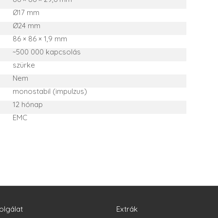
Ø17 mm
Ø24 mm
86 × 86 × 1,9 mm
~500 000 kapcsolás
szürke
Nem
monostabil (impulzus)
12 hónap
EMC
olgálat
Extrák