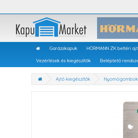
Garázskapuk
HÖRMANN ZK beltéri aj
Vezérlések és kiegészítők
Beléptető rendsz
Ajtó kiegészítők
Nyomógombok