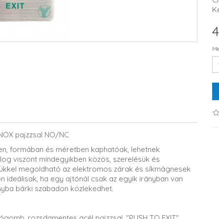
K
4
Me
NOX pajzzsal NO/NC
n, formában és méretben kaphatóak, lehetnek
dolog viszont mindegyikben közös, szerelésük és
gükkel megoldható az elektromos zárak és síkmágnesek
ideálisak, ha egy ajtónál csak az egyik irányban van
ányba bárki szabadon közlekedhet.
gomb, rozsdamentes acél pajzzsal, "PUSH TO EXIT"