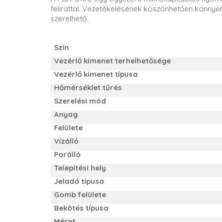
felirattal. Vezetékelésének köszönhetően könnyen 
szerelhető.
Szín
Vezérlő kimenet terhelhetősége
Vezérlő kimenet típusa
Hőmérséklet tűrés
Szerelési mód
Anyag
Felülete
Vízálló
Porálló
Telepítési hely
Jeladó típusa
Gomb felülete
Bekötés típusa
Méret