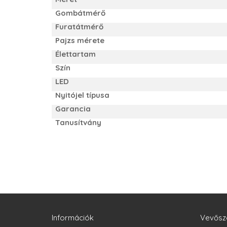
Gombátmérő
Furatátmérő
Pajzs mérete
Élettartam
Szín
LED
Nyitójel típusa
Garancia
Tanusítvány
Információk
Vevősz