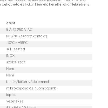
beköthető és külön kiemelő kerettel akár felületre is
ezüst
5 A @ 250 V AC
NO/NC (száraz kontakt)
-10°C ~ +55°C
süllyesztett
INOX
szálcsiszolt
Nem
Nem
beltér/kültér védelemmel
mikrokapcsolós nyomógomb
lapos
vezetékes
86 × 86 × 29,6 mm