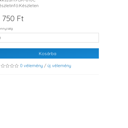
észletinfó:Készleten
 750 Ft
nnyiség
Kosárba
0 vélemény
/
új vélemény