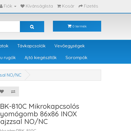
Fiók
Kívánságlista
Kosár
Fizetés
0 termék
atok
Távkapcsolók
Vevőegységek
u rugók
Ajtó kiegészítők
Sorompók
zsal NO/NC
BK-810C Mikrokapcsolós
yomógomb 86x86 INOX
ajzzsal NO/NC
ikkszám:PBK-810C