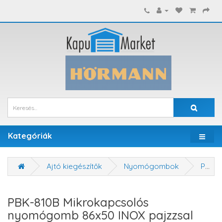
Kategóriák
Ajtó kiegészítők
Nyomógombok
PBK-810B Mikrokapcsolós nyomógomb 86x50 INOX pajzzsal NO/NC
PBK-810B Mikrokapcsolós
nyomógomb 86x50 INOX pajzzsal