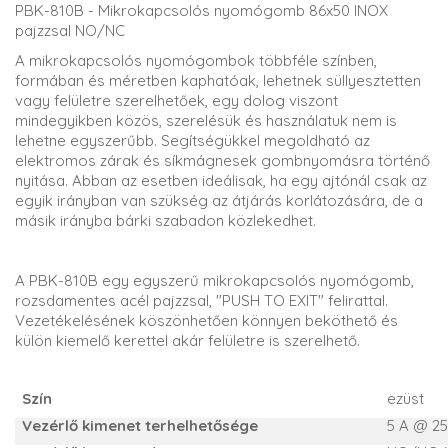
PBK-810B - Mikrokapcsolós nyomógomb 86x50 INOX
pajzzsal NO/NC
A mikrokapcsolós nyomógombok többféle színben,
formában és méretben kaphatóak, lehetnek süllyesztetten
vagy felületre szerelhetőek, egy dolog viszont
mindegyikben közös, szerelésük és használatuk nem is
lehetne egyszerűbb. Segítségükkel megoldható az
elektromos zárak és síkmágnesek gombnyomásra történő
nyitása. Abban az esetben ideálisak, ha egy ajtónál csak az
egyik irányban van szükség az átjárás korlátozására, de a
másik irányba bárki szabadon közlekedhet.
A PBK-810B egy egyszerű mikrokapcsolós nyomógomb,
rozsdamentes acél pajzzsal, "PUSH TO EXIT" felirattal.
Vezetékelésének köszönhetően könnyen beköthető és
külön kiemelő kerettel akár felületre is szerelhető.
Szín
ezüst
Vezérlő kimenet terhelhetősége
5 A @ 2