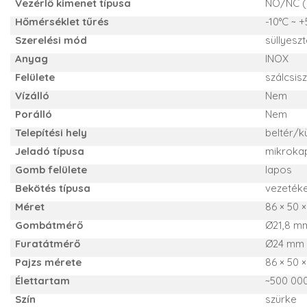
Vezérlő kimenet típusa
NO/NC (
Hőmérséklet tűrés
-10°C ~ 
Szerelési mód
süllyeszt
Anyag
INOX
Felülete
szálcsisz
Vízálló
Nem
Porálló
Nem
Telepítési hely
beltér/k
Jeladó típusa
mikroka
Gomb felülete
lapos
Bekötés típusa
vezeték
Méret
86 × 50 
Gombátmérő
Ø21,8 m
Furatátmérő
Ø24 mm
Pajzs mérete
86 × 50 
Élettartam
~500 00
Szín
szürke