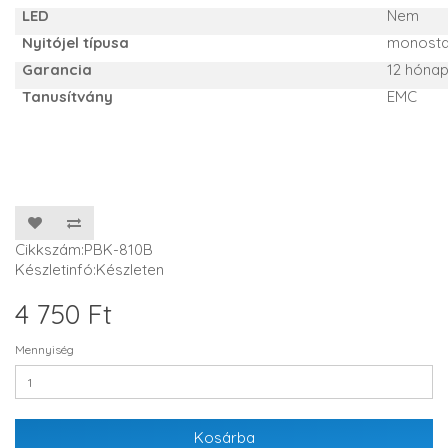
LED
Nem
Nyitójel típusa
monostab
Garancia
12 hóna
Tanusítvány
EMC
Cikkszám:PBK-810B
Készletinfó:Készleten
4 750 Ft
Mennyiség
Kosárba