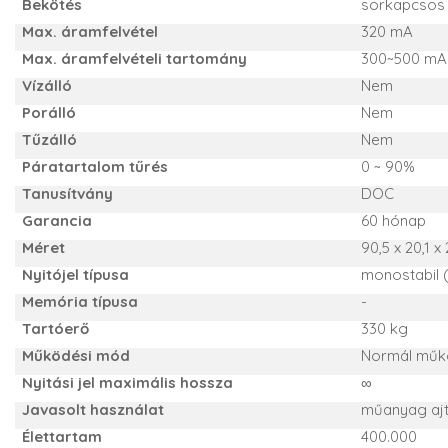
Bekötés
sorkapcsos
Max. áramfelvétel
320 mA
Max. áramfelvételi tartomány
300~500 mA
Vízálló
Nem
Porálló
Nem
Tűzálló
Nem
Páratartalom tűrés
0 ~ 90%
Tanusítvány
DOC
Garancia
60 hónap
Méret
90,5 x 20,1 
Nyitójel típusa
monostabil (
Memória típusa
-
Tartóerő
330 kg
Működési mód
Normál műkö
Nyitási jel maximális hossza
∞
Javasolt használat
műanyag ajtó
Élettartam
400.000