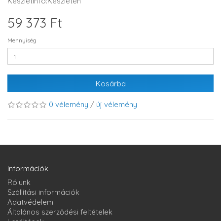
Készletinfó:Készleten
59 373 Ft
Mennyiség
Kosárba
0 vélemény
/
új vélemény
Információk
Rólunk
Szállítási információk
Adatvédelem
Általános szerződési feltételek