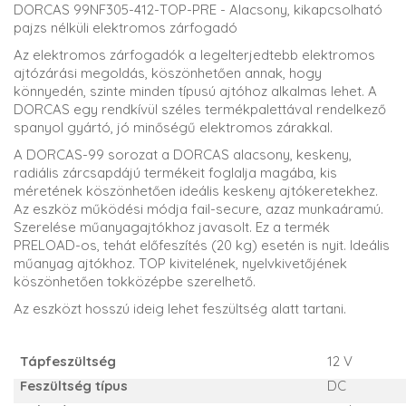
DORCAS 99NF305-412-TOP-PRE - Alacsony, kikapcsolható
pajzs nélküli elektromos zárfogadó
Az elektromos zárfogadók a legelterjedtebb elektromos
ajtózárási megoldás, köszönhetően annak, hogy
könnyedén, szinte minden típusú ajtóhoz alkalmas lehet. A
DORCAS egy rendkívül széles termékpalettával rendelkező
spanyol gyártó, jó minőségű elektromos zárakkal.
A DORCAS-99 sorozat a DORCAS alacsony, keskeny,
radiális zárcsapdájú termékeit foglalja magába, kis
méretének köszönhetően ideális keskeny ajtókeretekhez.
Az eszköz működési módja fail-secure, azaz munkaáramú.
Szerelése műanyagajtókhoz javasolt. Ez a termék
PRELOAD-os, tehát előfeszítés (20 kg) esetén is nyit. Ideális
műanyag ajtókhoz. TOP kivitelének, nyelvkivetőjének
köszönhetően tokközépbe szerelhető.
Az eszközt hosszú ideig lehet feszültség alatt tartani.
Tápfeszültség
12 V
Feszültség típus
DC