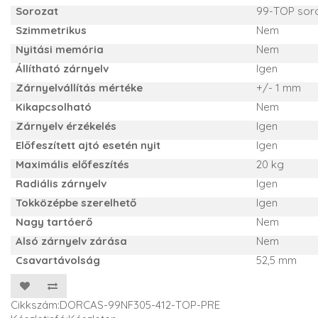
Sorozat
99-TOP sor
Szimmetrikus
Nem
Nyitási memória
Nem
Állítható zárnyelv
Igen
Zárnyelvállítás mértéke
+/- 1 mm
Kikapcsolható
Nem
Zárnyelv érzékelés
Igen
Előfeszített ajtó esetén nyit
Igen
Maximális előfeszítés
20 kg
Radiális zárnyelv
Igen
Tokközépbe szerelhető
Igen
Nagy tartóerő
Nem
Alsó zárnyelv zárása
Nem
Csavartávolság
52,5 mm
Cikkszám:DORCAS-99NF305-412-TOP-PRE