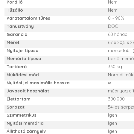
Porálló
Nem
Tűzálló
Nem
Páratartalom tűrés
0 ~ 90%
Tanusítvány
DOC
Garancia
60 hónap
Méret
67 x 20,5 x 
Nyitójel típusa
monostabil 
Memória típusa
belső memó
Tartóerő
330 kg
Működési mód
Normál műkö
Nyitási jel maximális hossza
∞
Javasolt használat
műanyag ajtó
Élettartam
300.000
Sorozat
54-es sorpz
Szimmetrikus
Igen
Nyitási memória
Igen
Állítható zárnyelv
Igen