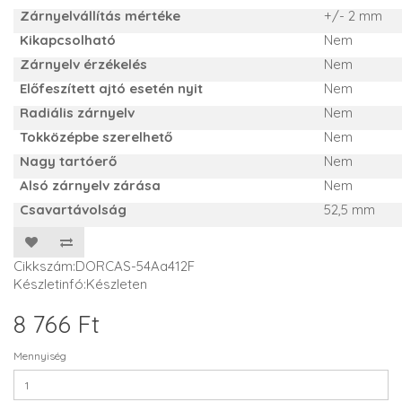
Zárnyelvállítás mértéke
+/- 2 mm
Kikapcsolható
Nem
Zárnyelv érzékelés
Nem
Előfeszített ajtó esetén nyit
Nem
Radiális zárnyelv
Nem
Tokközépbe szerelhető
Nem
Nagy tartóerő
Nem
Alsó zárnyelv zárása
Nem
Csavartávolság
52,5 mm
Cikkszám:DORCAS-54Aa412F
Készletinfó:Készleten
8 766 Ft
Mennyiség