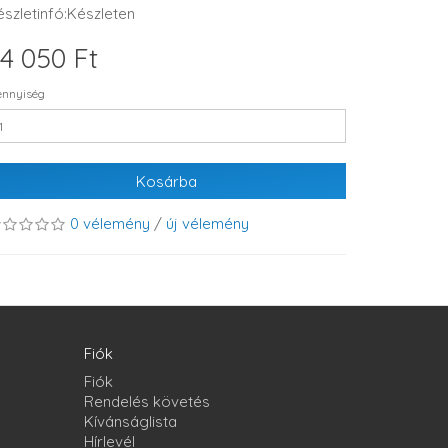
észletinfó:Készleten
4 050 Ft
nnyiség
Kosárba
0 vélemény
/
új vélemény
Fiók
Fiók
Rendelés követés
Kívánságlista
Hírlevél