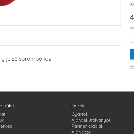
K
4
Me
ly jelző sorompóhoz
olgálat
Extrák
lat
Gyártók
uk
Ajándékutalványok
térkép
Partner oldalak
Ajánlatok