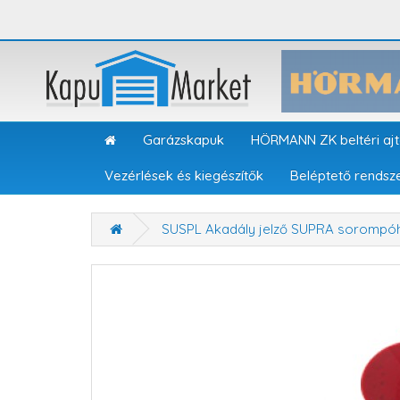
Garázskapuk
HÖRMANN ZK beltéri aj
Vezérlések és kiegészítők
Beléptető rendsz
SUSPL Akadály jelző SUPRA sorompó