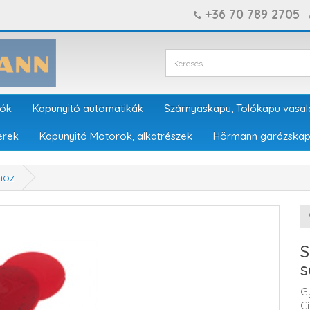
+36 70 789 2705
tók
Kapunyitó automatikák
Szárnyaskapu, Tolókapu vasal
erek
Kapunyitó Motorok, alkatrészek
Hörmann garázskap
hoz
S
s
G
C