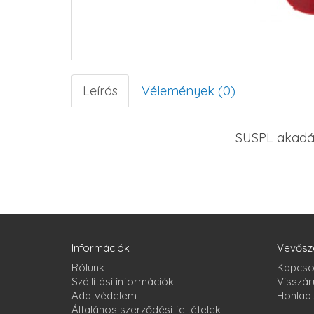
Leírás
Vélemények (0)
SUSPL akadá
Információk
Vevősz
Rólunk
Kapcso
Szállítási információk
Visszár
Adatvédelem
Honlap
Általános szerződési feltételek