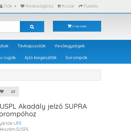
Fiók
Kívánságlista
Kosár
Fizetés
0 termék
atok
Távkapcsolók
Vevőegységek
u rugók
Ajtó kiegészítők
Sorompók
USPL Akadály jelző SUPRA
orompóhoz
yártók
LIFE
ikkszám:SUSPL