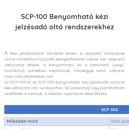
SCP-100 Benyomható kézi
jelzésadó oltó rendszerekhez
A
kézi jelzésadókat mindenki ismeri, a vészjelző rendszerek
szinte mindenhol használt elengedhetetlen részei. Két alapvető
változatuk létezik, a benyomható és a betörhető üvegű.
Különböző színekben kaphatóak, mindegyik színű változat
más-más jelzésekhez van.
Az SCP-100-bl az SCP-100 benyomható kézi jelzésadó sorozat
kék változata oltó rendszerhez. Az eszközhöz egy plombálható
védőfedél is tartozik, a véletlen riasztások elkerülésére.
SCP-100
Működési mód
Kézi jel