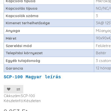
Kapcsoló típusa
Mikroka
Kapcsolás típusa
NO/NC
Kapcsolók száma
3
Kimenet terhelhetősége
3A@ 125
Anyaga
Műanya
90x90x
Méret
Szerelési mód
Felületre
Telepítési környezet
Beltér
Egyéb tulajdonság
3 csator
12 hóna
Garancia
SCP-100 Magyar leírás
Cikkszám:SCP-100
Készletinfó:Készleten