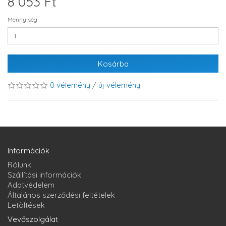
8 053 Ft
Mennyiség
Kosárba
0 vélemény
/
új vélemény
Információk
Rólunk
Szállítási információk
Adatvédelem
Általános szerződési feltételek
Letöltések
Vevőszolgálat