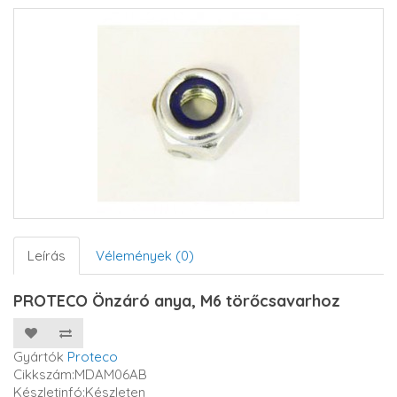
Leírás
Vélemények (0)
PROTECO Önzáró anya, M6 törőcsavarhoz
Gyártók
Proteco
Cikkszám:MDAM06AB
Készletinfó:Készleten