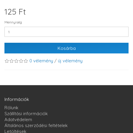
125 Ft
Mennyiség
Kosárba
0 vélemény
/
új vélemény
Információk
Rólunk
Szállítási információk
Adatvédelem
Általános szerződési feltételek
Letöltések