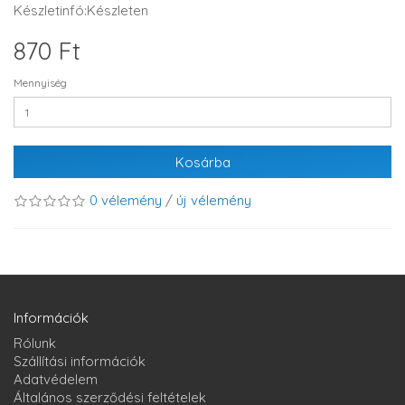
Készletinfó:Készleten
870 Ft
Mennyiség
Kosárba
0 vélemény
/
új vélemény
Információk
Rólunk
Szállítási információk
Adatvédelem
Általános szerződési feltételek