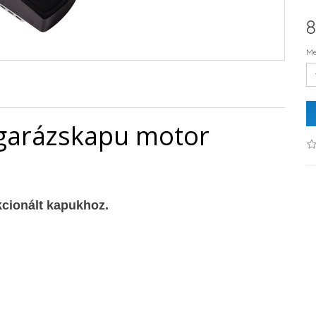
8
Me
 garázskapu motor
kcionált kapukhoz.