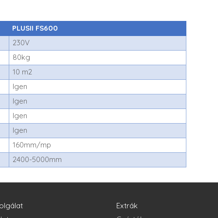
PLUSII FS600
230V
80kg
10 m2
Igen
Igen
Igen
Igen
160mm/mp
2400-5000mm
olgálat
Extrák