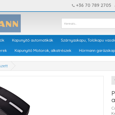
+36 70 789 2705
tók
Kapunyitó automatikák
Szárnyaskapu, Tolókapu vasal
erek
Kapunyitó Motorok, alkatrészek
Hörmann garázskap
szett
P
a
C
K