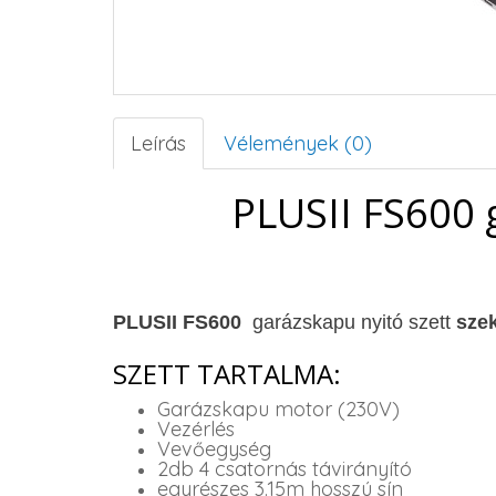
Leírás
Vélemények (0)
PLUSII FS600
PLUSII FS600
garázskapu nyitó szett
sze
SZETT TARTALMA:
Garázskapu motor (230V)
Vezérlés
Vevőegység
2db 4 csatornás távirányító
egyrészes 3.15m hosszú sín