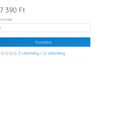
7 390 Ft
nnyiség
Kosárba
0 vélemény
/
új vélemény