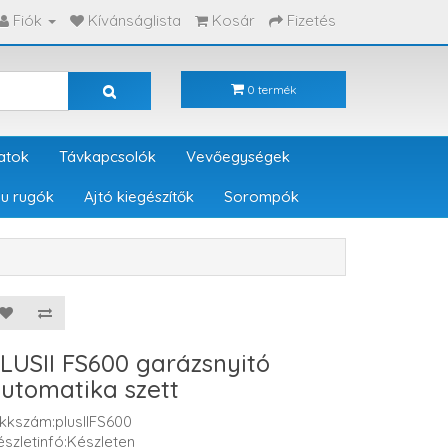
Fiók
Kívánságlista
Kosár
Fizetés
0 termék
atok
Távkapcsolók
Vevőegységek
u rugók
Ajtó kiegészítők
Sorompók
LUSII FS600 garázsnyitó
utomatika szett
ikkszám:plusIIFS600
észletinfó:Készleten