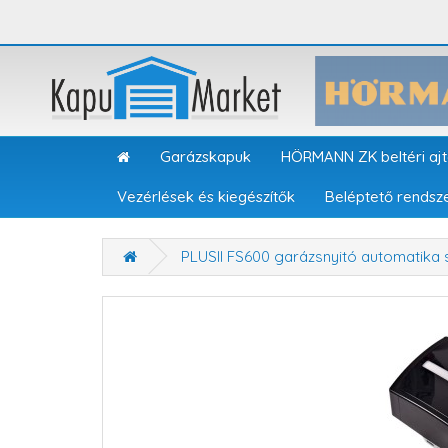
Garázskapuk
HÖRMANN ZK beltéri aj
Vezérlések és kiegészítők
Beléptető rendsz
PLUSII FS600 garázsnyitó automatika 