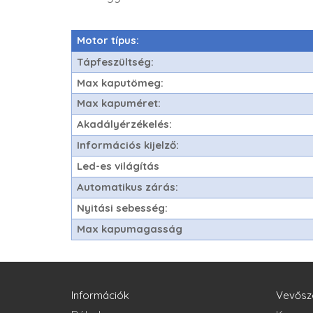
Motor típus:
Tápfeszültség:
Max kaputömeg:
Max kapuméret:
Akadályérzékelés:
Információs kijelző:
Led-es világítás
Automatikus zárás:
Nyitási sebesség:
Max kapumagasság
Információk
Vevősz