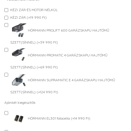
KÉZI ZÁR ÉS MOTOR NÉLKÜL
KÉZI ZÁR (+19 990 Ft)
HÖRMANN PROLIFT 600 GARÁZSKAPU HAJTÓMŰ
SZETT(SÍNNEL) (+39 990 Ft)
HÖRMANN PROMATIC 4 GARÁZSKAPU HAJTÓMŰ
SZETT(SÍNNEL) (+69 990 Ft)
HÖRMANN SUPRAMATIC E 4 GARÁZSKAPU HAJTÓMŰ
SZETT(SÍNNEL) (+124 990 Ft)
Ajánlott kiegészítők
HÖRMANN EL301 fotocella (+14 990 Ft)