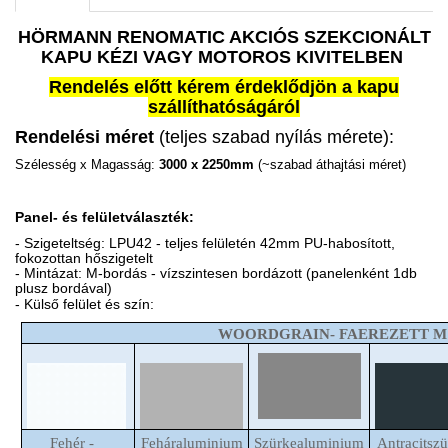
HÖRMANN RENOMATIC AKCIÓS SZEKCIONÁLT
KAPU KÉZI VAGY MOTOROS KIVITELBEN
Rendelés előtt kérem érdeklődjön a kapu
szállíthatóságáról
Rendelési méret
(teljes szabad nyílás mérete):
Szélesség x Magasság:
3000 x 2250mm
(~szabad áthajtási méret)
Panel- és felületválaszték:
- Szigeteltség: LPU42 - teljes felületén 42mm PU-habosított,
fokozottan hőszigetelt
- Mintázat: M-bordás - vízszintesen bordázott (panelenként 1db
plusz bordával)
- Külső felület és szín:
WOORDGRAIN- FAEREZETT M
Fehér -
Feháraluminium
Szürkealuminium
Antracitszü