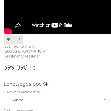
Gyártók
Hörmann
Cikkszám:RENOMATIC19
Készletinfó:Készleten
399 090 Ft
Lehetséges opciók
Jelenleg válaszható színek
Választható motorok