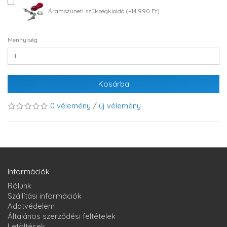
Áramszüneti szükségkioldó (+14 990 Ft)
Mennyiség
Kosárba
0 vélemény
/
új vélemény
Információk
Rólunk
Szállítási információk
Adatvédelem
Általános szerződési feltételek
Letöltések