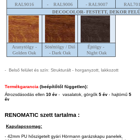
RAL9016
- RAL9006
- RAL9007
RAL70
DECOCOLOR- FESTETT, DEKOR FEL
Aranytölgy -
Sötéttölgy / Dió
Éjtölgy -
Golden Oak
- Dark Oak
Night Oak
Belső felület és szín: Strukturált - horganyzott, lakkozott
-
Termékgarancia
(beépítőtől független):
Átrozsdásodás ellen
10 év
- vasalatok,
görgők
5 év
- hajtómű
5
é
v
RENOMATIC szett tartalma :
Kapulapcsomag:
- 42mm PU hőszigetelt gyári Hörmann garázskapu panelek,