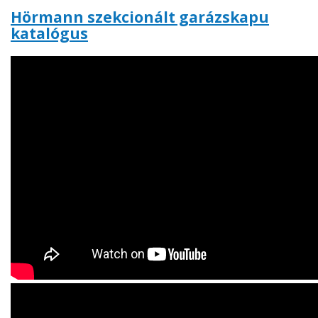
Hörmann szekcionált garázskapu
katalógus