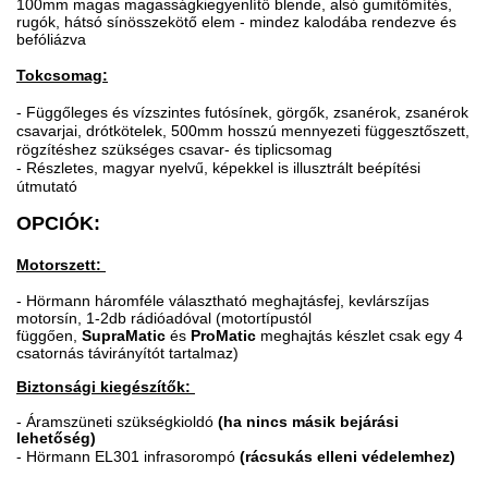
100mm magas magasságkiegyenlítő blende, alsó gumitömítés,
rugók, hátsó sínösszekötő elem - mindez kalodába rendezve és
befóliázva
Tokcsomag:
- Függőleges és vízszintes futósínek, görgők, zsanérok, zsanérok
csavarjai, drótkötelek, 500mm hosszú mennyezeti függesztőszett,
rögzítéshez szükséges csavar- és tiplicsomag
- Részletes, magyar nyelvű, képekkel is illusztrált beépítési
útmutató
OPCIÓK:
Motorszett:
- Hörmann háromféle választható meghajtásfej, kevlárszíjas
motorsín, 1-2db rádióadóval (motortípustól
függően,
SupraMatic
és
ProMatic
meghajtás készlet csak egy 4
csatornás távirányítót tartalmaz)
Biztonsági kiegészítők:
-
Áramszüneti szükségkioldó
(ha nincs másik bejárási
lehetőség)
- Hörmann EL301 infrasorompó
(rácsukás elleni védelemhez)