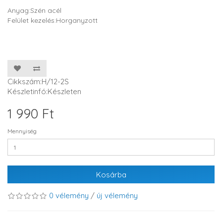
Anyag:Szén acél
Felület kezelés:Horganyzott
Cikkszám:H/12-2S
Készletinfó:Készleten
1 990 Ft
Mennyiség
Kosárba
0 vélemény
/
új vélemény