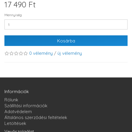
17 490 Ft
Mennyiség
Kosárba
0 vélemény
/
új vélemény
Információk
Rólunk
Szállítási információk
Adatvédelem
Általános szerződési feltételek
Letöltések
Vevőszolgálat