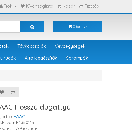
Fiók
Kívánságlista
Kosár
Fizetés
0 termék
atok
Távkapcsolók
Vevőegységek
u rugók
Ajtó kiegészítők
Sorompók
AAC Hosszú dugattyú
yártók
FAAC
ikkszám:F4350115
észletinfó:Készleten