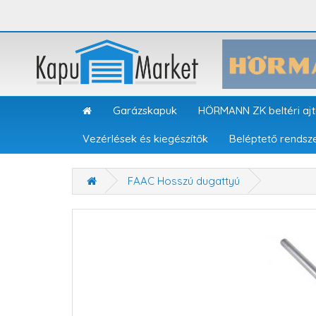
Garázskapuk
HÖRMANN ZK beltéri aj
Vezérlések és kiegészítők
Beléptető rendsz
FAAC Hosszú dugattyú