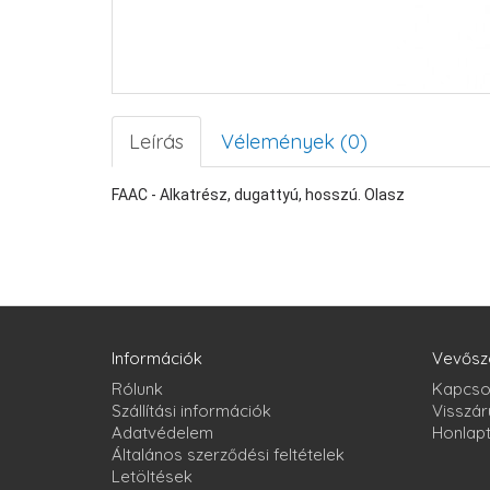
Leírás
Vélemények (0)
FAAC - Alkatrész, dugattyú, hosszú. Olasz
Információk
Vevősz
Rólunk
Kapcso
Szállítási információk
Visszár
Adatvédelem
Honlap
Általános szerződési feltételek
Letöltések