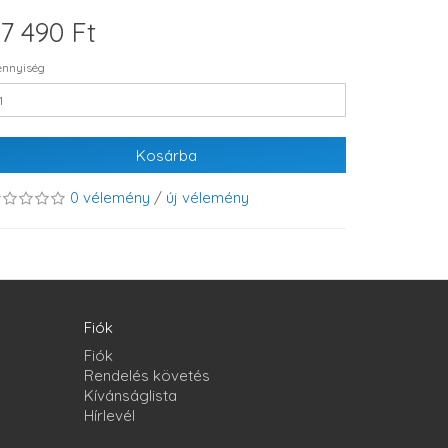
7 490 Ft
nnyiség
Kosárba
0 vélemény
/
új vélemény
Fiók
Fiók
Rendelés követés
Kívánságlista
Hírlevél