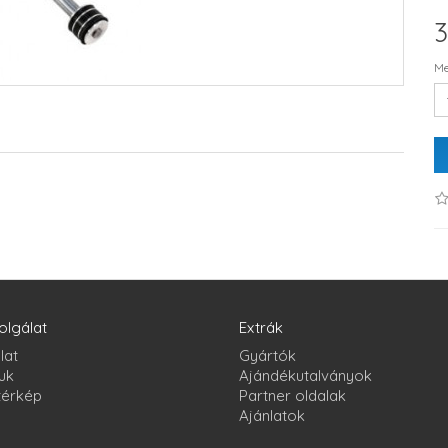
3
Me
olgálat
Extrák
lat
Gyártók
uk
Ajándékutalványok
térkép
Partner oldalak
Ajánlatok