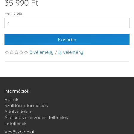
35 990 Ft
Mennyiség
Kosárba
0 vélemény
/
új vélemény
Információk
Rólunk
Szállítási információk
Adatvédelem
Általános szerződési feltételek
Letöltések
Vevőszolgálat