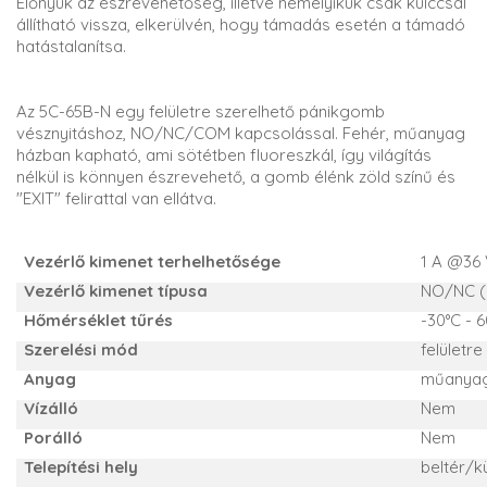
Előnyük az észrevehetőség, illetve némelyikük csak kulccsal
állítható vissza, elkerülvén, hogy támadás esetén a támadó
hatástalanítsa.
Az 5C-65B-N egy felületre szerelhető pánikgomb
vésznyitáshoz, NO/NC/COM kapcsolással. Fehér, műanyag
házban kapható, ami sötétben fluoreszkál, így világítás
nélkül is könnyen észrevehető, a gomb élénk zöld színű és
"EXIT" felirattal van ellátva.
Vezérlő kimenet terhelhetősége
1 A @36
Vezérlő kimenet típusa
NO/NC (
Hőmérséklet tűrés
-30°C - 
Szerelési mód
felületre
Anyag
műanya
Vízálló
Nem
Porálló
Nem
Telepítési hely
beltér/k