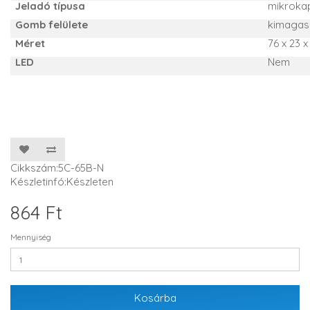
Jeladó típusa
mikroka
Gomb felülete
kimagas
Méret
76 x 23 
LED
Nem
Cikkszám:5C-65B-N
Készletinfó:Készleten
864 Ft
Mennyiség
Kosárba