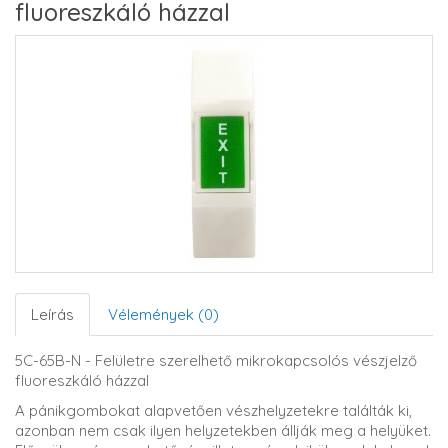
fluoreszkáló házzal
Leírás
Vélemények (0)
5C-65B-N - Felületre szerelhető mikrokapcsolós vészjelző
fluoreszkáló házzal
A pánikgombokat alapvetően vészhelyzetekre találták ki,
azonban nem csak ilyen helyzetekben állják meg a helyüket.