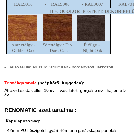
RAL9016
- RAL9006
- RAL9007
RAL70
DECOCOLOR- FESTETT, DEKOR FEL
Aranytölgy -
Sötéttölgy / Dió
Éjtölgy -
Golden Oak
- Dark Oak
Night Oak
Belső felület és szín: Strukturált - horganyzott, lakkozott
-
Termékgarancia
(beépítőtől független):
Átrozsdásodás ellen
10 év
- vasalatok,
görgők
5 év
- hajtómű
5
é
v
RENOMATIC szett tartalma :
Kapulapcsomag:
- 42mm PU hőszigetelt gyári Hörmann garázskapu panelek,