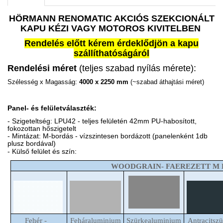
HÖRMANN RENOMATIC AKCIÓS SZEKCIONÁLT
KAPU KÉZI VAGY MOTOROS KIVITELBEN
Rendelés előtt kérem érdeklődjön a kapu
szállíthatóságáról
Rendelési méret
(teljes szabad nyílás mérete):
Szélesség x Magasság:
4000 x 2250 mm
(~szabad áthajtási méret)
Panel- és felületválaszték:
- Szigeteltség: LPU42 - teljes felületén 42mm PU-habosított,
fokozottan hőszigetelt
- Mintázat: M-bordás - vízszintesen bordázott (panelenként 1db
plusz bordával)
- Külső felület és szín:
WOODGRAIN- FAEREZETT M
Fehér -
Feháraluminium
Szürkealuminium
Antracitszü