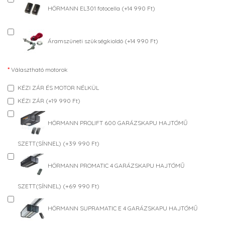
HÖRMANN EL301 fotocella (+14 990 Ft)
Áramszüneti szükségkioldó (+14 990 Ft)
Választható motorok
KÉZI ZÁR ÉS MOTOR NÉLKÜL
KÉZI ZÁR (+19 990 Ft)
HÖRMANN PROLIFT 600 GARÁZSKAPU HAJTÓMŰ
SZETT(SÍNNEL) (+39 990 Ft)
HÖRMANN PROMATIC 4 GARÁZSKAPU HAJTÓMŰ
SZETT(SÍNNEL) (+69 990 Ft)
HÖRMANN SUPRAMATIC E 4 GARÁZSKAPU HAJTÓMŰ