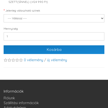
SZETT(SÍNNEL) (+124 990 Ft)
Jelenleg válaszható színek
Mennyiség
Kosárba
0 vélemény
/
új vélemény
Információk
Rólunk
Szállítási információk
Adatvédelem