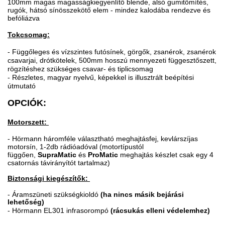
100mm magas magasságkiegyenlítő blende, alsó gumitömítés,
rugók, hátsó sínösszekötő elem - mindez kalodába rendezve és
befóliázva
Tokcsomag:
- Függőleges és vízszintes futósínek, görgők, zsanérok, zsanérok
csavarjai, drótkötelek, 500mm hosszú mennyezeti függesztőszett,
rögzítéshez szükséges csavar- és tiplicsomag
- Részletes, magyar nyelvű, képekkel is illusztrált beépítési
útmutató
OPCIÓK:
Motorszett:
- Hörmann háromféle választható meghajtásfej, kevlárszíjas
motorsín, 1-2db rádióadóval (motortípustól
függően,
SupraMatic
és
ProMatic
meghajtás készlet csak egy 4
csatornás távirányítót tartalmaz)
Biztonsági kiegészítők:
-
Áramszüneti szükségkioldó
(ha nincs másik bejárási
lehetőség)
- Hörmann EL301 infrasorompó
(rácsukás elleni védelemhez)