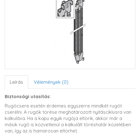
Leírás
Vélemények (0)
Biztonsági utasítás:
Rugócsere esetén érdemes egyszerre mindkét rugót
cserélni. A rugók törése meghatározott nyitásciklusra van
kalkuláva. Ha a kapu egyik rugója eltörik, akkor már a
másik rugó is közvetlenül a kalkulált töréshatár közelében
van, így az is hamarosan eltörhet.