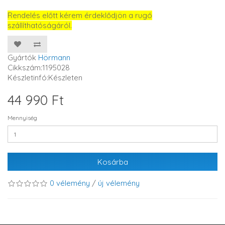
Rendelés előtt kérem érdeklődjön a rugó
szállíthatóságáról.
Gyártók
Hörmann
Cikkszám:1195028
Készletinfó:Készleten
44 990 Ft
Mennyiség
Kosárba
0 vélemény
/
új vélemény