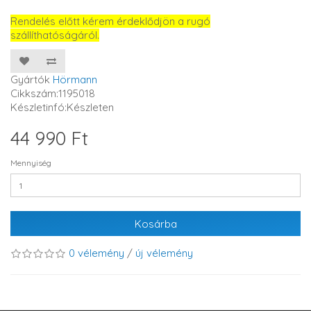
Rendelés előtt kérem érdeklődjön a rugó
szállíthatóságáról.
Gyártók
Hörmann
Cikkszám:1195018
Készletinfó:Készleten
44 990 Ft
Mennyiség
Kosárba
0 vélemény
/
új vélemény