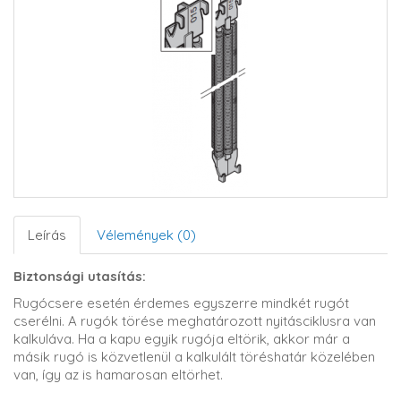
Leírás
Vélemények (0)
Biztonsági utasítás:
Rugócsere esetén érdemes egyszerre mindkét rugót
cserélni. A rugók törése meghatározott nyitásciklusra van
kalkuláva. Ha a kapu egyik rugója eltörik, akkor már a
másik rugó is közvetlenül a kalkulált töréshatár közelében
van, így az is hamarosan eltörhet.