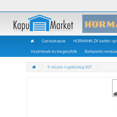
Garázskapuk
HÖRMANN ZK beltéri aj
Vezérlések és kiegészítők
Beléptető rendsz
3-részes rugóköteg 007