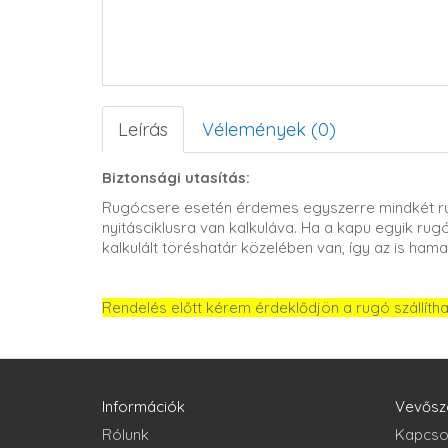
Leírás
Vélemények (0)
Biztonsági utasítás:
Rugócsere esetén érdemes egyszerre mindkét ru
nyitásciklusra van kalkuláva. Ha a kapu egyik rugó
kalkulált töréshatár közelében van, így az is hama
Rendelés előtt kérem érdeklődjön a rugó szállíth
Információk
Vevősz
Rólunk
Kapcso