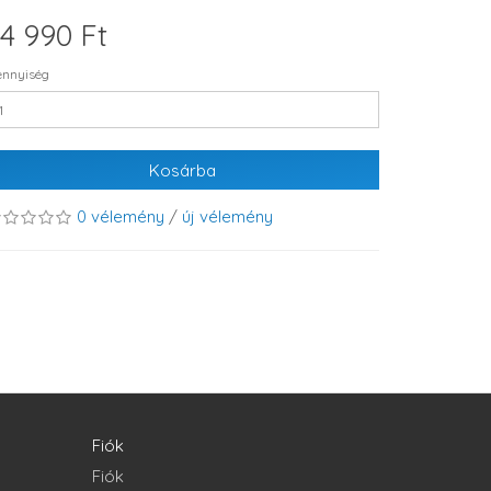
4 990 Ft
nnyiség
Kosárba
0 vélemény
/
új vélemény
Fiók
Fiók