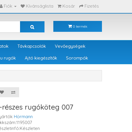
Fiók
Kívánságlista
Kosár
Fizetés
0 termék
atok
Távkapcsolók
Vevőegységek
u rugók
Ajtó kiegészítők
Sorompók
-részes rugóköteg 007
yártók
Hörmann
ikkszám:1195007
észletinfó:Készleten