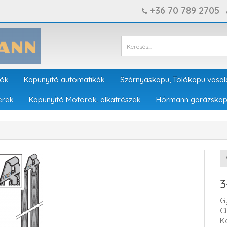
+36 70 789 2705
tók
Kapunyitó automatikák
Szárnyaskapu, Tolókapu vasal
erek
Kapunyitó Motorok, alkatrészek
Hörmann garázskap
3
G
C
K