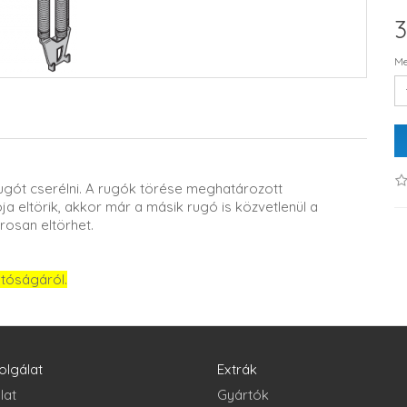
3
Me
gót cserélni. A rugók törése meghatározott
ja eltörik, akkor már a másik rugó is közvetlenül a
rosan eltörhet.
atóságáról.
olgálat
Extrák
lat
Gyártók