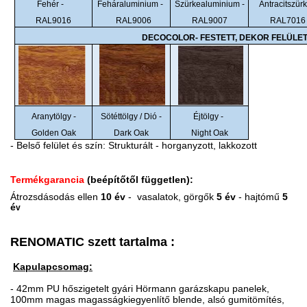
Fehér -
Feháraluminium -
Szürkealuminium -
Antracitszürk
RAL9016
RAL9006
RAL9007
RAL7016
DECOCOLOR- FESTETT, DEKOR FELÜLE
Aranytölgy -
Sötéttölgy / Dió -
Éjtölgy -
Golden Oak
Dark Oak
Night Oak
- Belső felület és szín: Strukturált - horganyzott, lakkozott
Termékgarancia
(beépítőtől független):
Átrozsdásodás ellen
10 év
- vasalatok,
görgők
5 év
- hajtómű
5
é
v
RENOMATIC szett tartalma :
Kapulapcsomag:
- 42mm PU hőszigetelt gyári Hörmann garázskapu panelek,
100mm magas magasságkiegyenlítő blende, alsó gumitömítés,