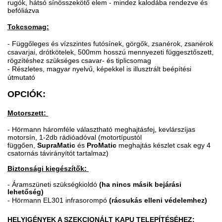
rugók, hátsó sínösszekötő elem - mindez kalodába rendezve és
befóliázva
Tokcsomag:
- Függőleges és vízszintes futósínek, görgők, zsanérok, zsanérok
csavarjai, drótkötelek, 500mm hosszú mennyezeti függesztőszett,
rögzítéshez szükséges csavar- és tiplicsomag
- Részletes, magyar nyelvű, képekkel is illusztrált beépítési
útmutató
OPCIÓK:
Motorszett:
- Hörmann háromféle választható meghajtásfej, kevlárszíjas
motorsín, 1-2db rádióadóval (motortípustól
függően,
SupraMatic
és
ProMatic
meghajtás készlet csak egy 4
csatornás távirányítót tartalmaz)
Biztonsági kiegészítők:
-
Áramszüneti szükségkioldó
(ha nincs másik bejárási
lehetőség)
- Hörmann EL301 infrasorompó
(rácsukás elleni védelemhez)
HELYIGÉNYEK A SZEKCIONÁLT KAPU TELEPÍTÉSÉHEZ: