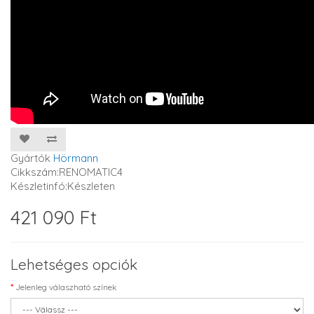
Gyártók
Hörmann
Cikkszám:RENOMATIC4
Készletinfó:Készleten
421 090 Ft
Lehetséges opciók
Jelenleg válaszható színek