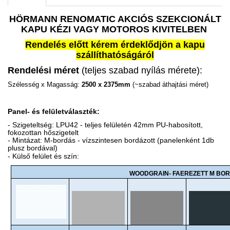
HÖRMANN RENOMATIC AKCIÓS SZEKCIONÁLT
KAPU KÉZI VAGY MOTOROS KIVITELBEN
Rendelés előtt kérem érdeklődjön a kapu
szállíthatóságáról
Rendelési méret
(teljes szabad nyílás mérete):
Szélesség x Magasság:
2500 x 2375mm
(~szabad áthajtási méret)
Panel- és felületválaszték:
- Szigeteltség: LPU42 - teljes felületén 42mm PU-habosított,
fokozottan hőszigetelt
- Mintázat: M-bordás - vízszintesen bordázott (panelenként 1db
plusz bordával)
- Külső felület és szín:
WOODGRAIN- FAEREZETT M BO