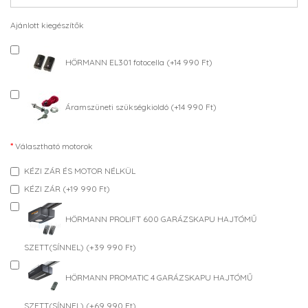
Ajánlott kiegészítők
HÖRMANN EL301 fotocella (+14 990 Ft)
Áramszüneti szükségkioldó (+14 990 Ft)
Választható motorok
KÉZI ZÁR ÉS MOTOR NÉLKÜL
KÉZI ZÁR (+19 990 Ft)
HÖRMANN PROLIFT 600 GARÁZSKAPU HAJTÓMŰ
SZETT(SÍNNEL) (+39 990 Ft)
HÖRMANN PROMATIC 4 GARÁZSKAPU HAJTÓMŰ
SZETT(SÍNNEL) (+69 990 Ft)