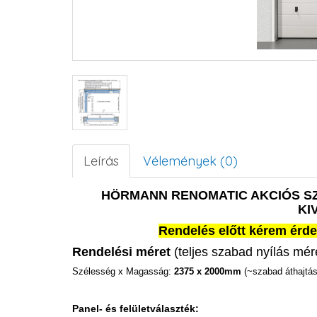
Leírás
Vélemények (0)
HÖRMANN RENOMATIC AKCIÓS S
KI
Rendelés előtt kérem érde
Rendelési méret
(teljes szabad nyílás mér
Szélesség x Magasság:
2375 x 2000mm
(~szabad áthajtás
Panel- és felületválaszték: