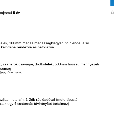
hajtómű
5 é
v
nelek, 100mm magas magasságkiegyenlítő blende, alsó
 kalodába rendezve és befóliázva
ok, zsanérok csavarjai, drótkötelek, 500mm hosszú mennyezeti
icsomag
ítési útmutató
zíjas motorsín, 1-2db rádióadóval (motortípustól
sak egy 4 csatornás távirányítót tartalmaz)