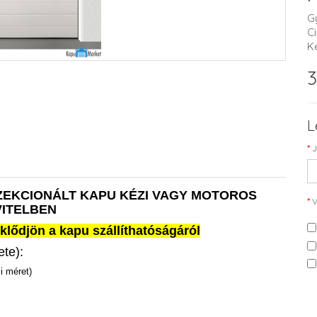
G
C
K
3
L
J
ZEKCIONÁLT KAPU KÉZI VAGY MOTOROS
V
VITELBEN
klődjön a kapu szállíthatóságáról
ete):
i méret)