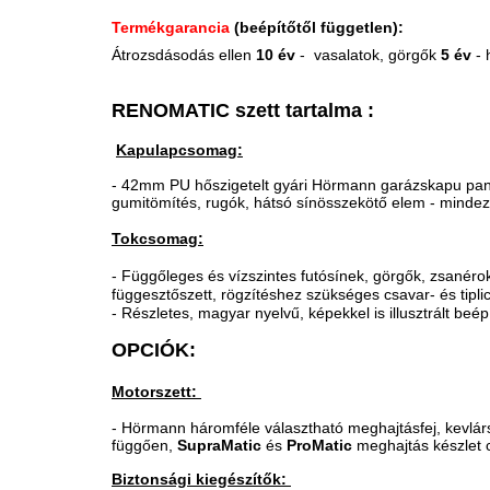
Termékgarancia
(beépítőtől független):
Átrozsdásodás ellen
10 év
- vasalatok,
görgők
5 év
- 
RENOMATIC szett tartalma :
Kapulapcsomag:
- 42mm PU hőszigetelt gyári Hörmann garázskapu pa
gumitömítés, rugók, hátsó sínösszekötő elem - mindez
Tokcsomag:
- Függőleges és vízszintes futósínek, görgők, zsanér
függesztőszett, rögzítéshez szükséges csavar- és tipl
- Részletes, magyar nyelvű, képekkel is illusztrált beép
OPCIÓK:
Motorszett:
- Hörmann háromféle választható meghajtásfej, kevlárs
függően,
SupraMatic
és
ProMatic
meghajtás készlet c
Biztonsági kiegészítők: