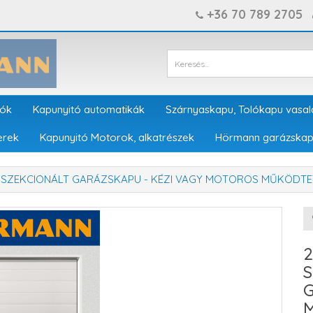
+36 70 789 2705
tók
Kapunyitó automatikák
Szárnyaskapu, Tolókapu vasal
erek
Kapunyitó Motorok, alkatrészek
Hörmann garázskap
T SZEKCIONÁLT GARÁZSKAPU - KÉZI VAGY MOTOROS MŰKÖDTE
S
G