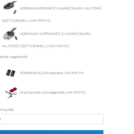
HÖRMANN PROMATIC 4 GARÁZSKAPU HAJTÓMŰ
SZETT(SÍNNEL) (+69 990 Ft)
HÖRMANN SUPRAMATIC E 4 GARÁZSKAPU
HAJTÓMŰ SZETT(SÍNNEL) (+124 990 Ft)
ánlott kiegészítők
HÖRMANN EL301 fotocella (+14 990 Ft)
Áramszüneti szükségkioldó (+14 990 Ft)
nnyiség