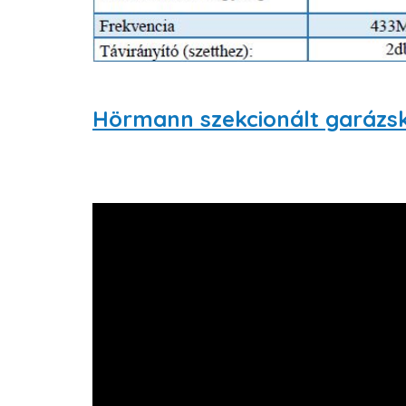
Hörmann szekcionált garázs