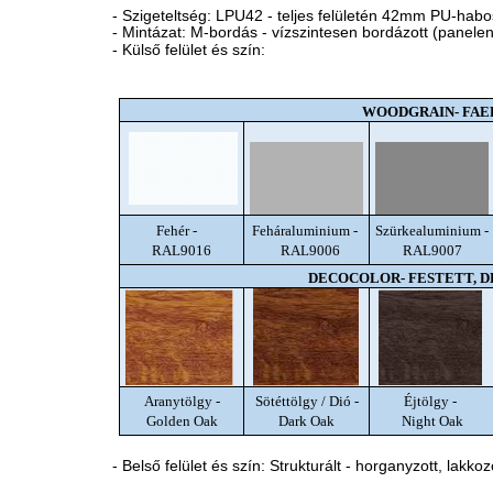
- Szigeteltség: LPU42 - teljes felületén 42mm PU-habosí
- Mintázat: M-bordás - vízszintesen bordázott (panele
- Külső felület és szín:
WOODGRAIN- FAE
Fehér -
Feháraluminium -
Szürkealuminium -
RAL9016
RAL9006
RAL9007
DECOCOLOR- FESTETT, 
Aranytölgy -
Sötéttölgy / Dió -
Éjtölgy -
Golden Oak
Dark Oak
Night Oak
- Belső felület és szín: Strukturált - horganyzott, lakkoz