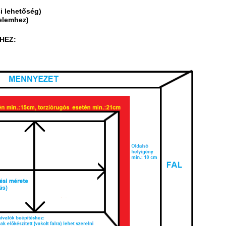
i lehetőség)
delemhez)
HEZ: