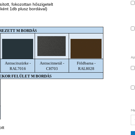
tott, fokozottan hőszigetelt
nként 1db plusz bordával)
REZETT M BORDÁS
Aj
Antracitszürke -
Antracitmetál -
Földbarna -
RAL7016
CH703
RAL8028
DEKOR FELÜLET M BORDÁS
Me
ott