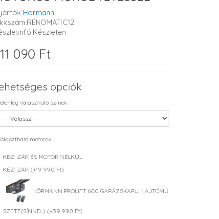
yártók
Hörmann
ikkszám:RENOMATIC12
észletinfó:Készleten
11 090 Ft
ehetséges opciók
elenleg válaszható színek
álasztható motorok
KÉZI ZÁR ÉS MOTOR NÉLKÜL
KÉZI ZÁR (+19 990 Ft)
HÖRMANN PROLIFT 600 GARÁZSKAPU HAJTÓMŰ
SZETT(SÍNNEL) (+39 990 Ft)