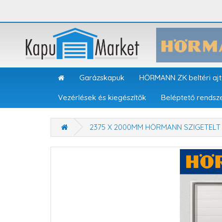
Garázskapuk
HÖRMANN ZK beltéri aj
Vezérlések és kiegészítők
Beléptető rendsz
2375 X 2000MM HÖRMANN SZIGETEL