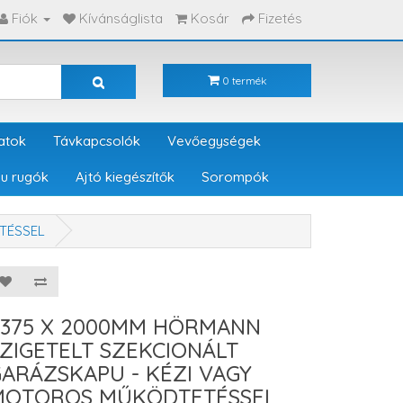
Fiók
Kívánságlista
Kosár
Fizetés
0 termék
atok
Távkapcsolók
Vevőegységek
u rugók
Ajtó kiegészítők
Sorompók
TÉSSEL
2375 X 2000MM HÖRMANN
ZIGETELT SZEKCIONÁLT
ARÁZSKAPU - KÉZI VAGY
MOTOROS MŰKÖDTETÉSSEL