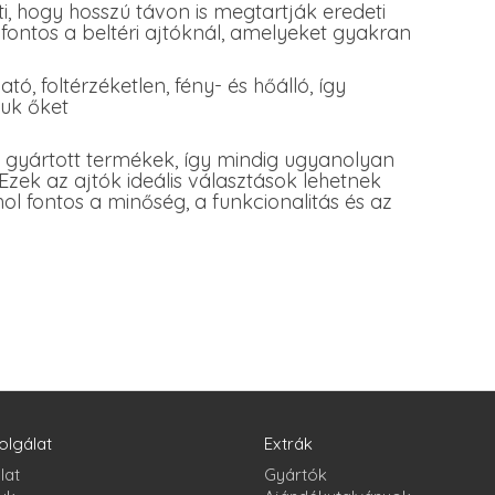
ti, hogy hosszú távon is megtartják eredeti
 fontos a beltéri ajtóknál, amelyeket gyakran
tó, foltérzéketlen, fény- és hőálló, így
juk őket
gyártott termékek, így mindig ugyanolyan
zek az ajtók ideális választások lehetnek
ol fontos a minőség, a funkcionalitás és az
olgálat
Extrák
lat
Gyártók