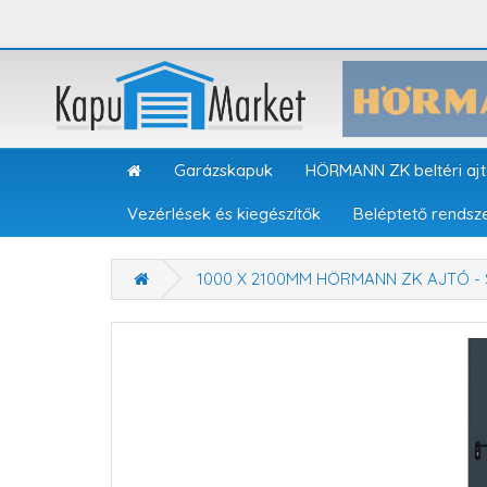
Garázskapuk
HÖRMANN ZK beltéri aj
Vezérlések és kiegészítők
Beléptető rendsz
1000 X 2100MM HÖRMANN ZK AJTÓ -