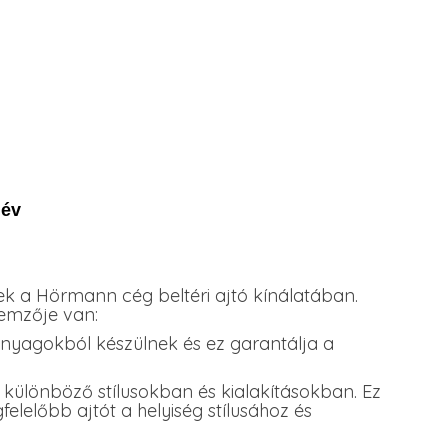
 év
 a Hörmann cég beltéri ajtó kínálatában.
lemzője van:
nyagokból készülnek és ez garantálja a
, különböző stílusokban és kialakításokban. Ez
elelőbb ajtót a helyiség stílusához és