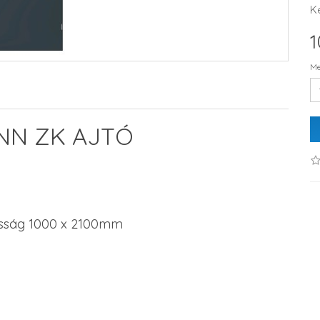
K
1
Me
N ZK AJTÓ
asság 1000 x 2100mm