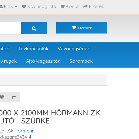
Fiók
Kívánságlista
Kosár
Fizetés
0 termék
atok
Távkapcsolók
Vevőegységek
u rugók
Ajtó kiegészítők
Sorompók
1000 X 2100MM HÖRMANN ZK
JTÓ - SZÜRKE
yártók
Hörmann
ikkszám:343414