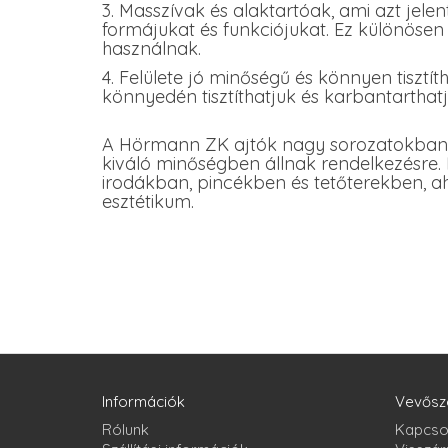
3. Masszívak és alaktartóak, ami azt jelen
formájukat és funkciójukat. Ez különösen
használnak.
4. Felülete jó minőségű és könnyen tisztítha
könnyedén tisztíthatjuk és karbantarthat
A Hörmann ZK ajtók nagy sorozatokban 
kiváló minőségben állnak rendelkezésre. E
irodákban, pincékben és tetőterekben, ah
esztétikum.
Információk
Vevősz
Rólunk
Kapcso