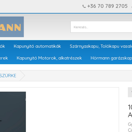
+36 70 789 2705
tók
Kapunyitó automatikák
Szárnyaskapu, Tolókapu vasal
erek
Kapunyitó Motorok, alkatrészek
Hörmann garázskap
 SZÜRKE
A
G
C