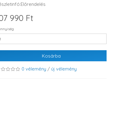
észletinfó:Előrendelés
07 990 Ft
nnyiség
Kosárba
0 vélemény
/
új vélemény