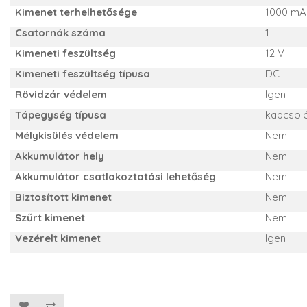
Kimenet terhelhetősége
1000 mA
Csatornák száma
1
Kimeneti feszültség
12 V
Kimeneti feszültség típusa
DC
Rövidzár védelem
Igen
Tápegység típusa
kapcsol
Mélykisülés védelem
Nem
Akkumulátor hely
Nem
Akkumulátor csatlakoztatási lehetőség
Nem
Biztosított kimenet
Nem
Szűrt kimenet
Nem
Vezérelt kimenet
Igen