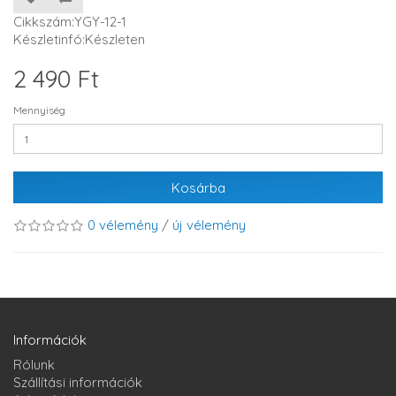
Cikkszám:YGY-12-1
Készletinfó:Készleten
2 490 Ft
Mennyiség
Kosárba
0 vélemény
/
új vélemény
Információk
Rólunk
Szállítási információk