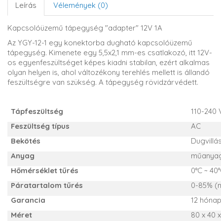
Leírás
Vélemények (0)
Kapcsolóüzemű tápegység "adapter" 12V 1A
Az YGY-12-1 egy konektorba dugható kapcsolóüzemű
tápegység. Kimenete egy 5,5x2,1 mm-es csatlakozó, itt 12V-
os egyenfeszültséget képes kiadni stabilan, ezért alkalmas
olyan helyen is, ahol változékony terehlés mellett is állandó
feszültségre van szükség. A tápegység rövidzárvédett.
Tápfeszültség
110-240 
Feszültség típus
AC
Bekötés
Dugvillá
Anyag
műanya
Hőmérséklet tűrés
0°C ~ 40
Páratartalom tűrés
0-85% (
Garancia
12 hóna
Méret
80 x 40 