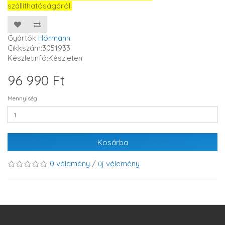
szállíthatóságáról.
Gyártók
Hörmann
Cikkszám:3051933
Készletinfó:Készleten
96 990 Ft
Mennyiség
Kosárba
0 vélemény
/
új vélemény