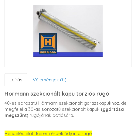
Leírás
Vélemények (0)
Hörmann szekcionált kapu torziós rugó
40-es sorozatú Hörmann szekcionált garázskapukhoz, de
megfelel a 30-as sorozatú szekcionált kapuk
(gyártása
megszűnt)
rugójának pótlására.
Rendelés előtt kérem érdeklődjön a rugó