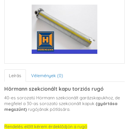
Leírás
Vélemények (0)
Hörmann szekcionált kapu torziós rugó
40-es sorozatú Hörmann szekcionált garázskapukhoz, de
megfelel a 30-as sorozatú szekcionált kapuk
(gyártása
megszűnt)
rugójának pótlására.
Rendelés előtt kérem érdeklődjön a rugó