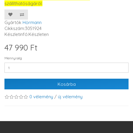
szállíthatóságáról.
Gyártók
Hörmann
Cikkszám:3051924
Készletinfó:Készleten
47 990 Ft
Mennyiség
Kosárba
0 vélemény
/
új vélemény