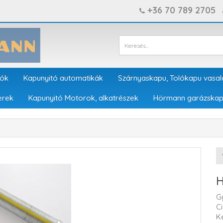
+36 70 789 2705
tók
Kapunyitó automatikák
Szárnyaskapu, Tolókapu vasal
erek
Kapunyitó Motorok, alkatrészek
Hörmann garázskap
H
G
C
K