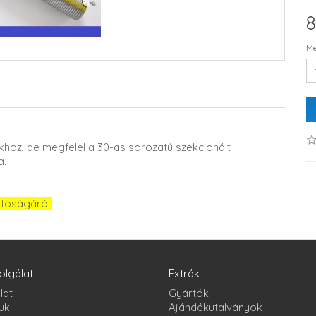
8
Me
hoz, de megfelel a 30-as sorozatú szekcionált
a.
atóságáról.
olgálat
Extrák
lat
Gyártók
uk
Ajándékutalványok