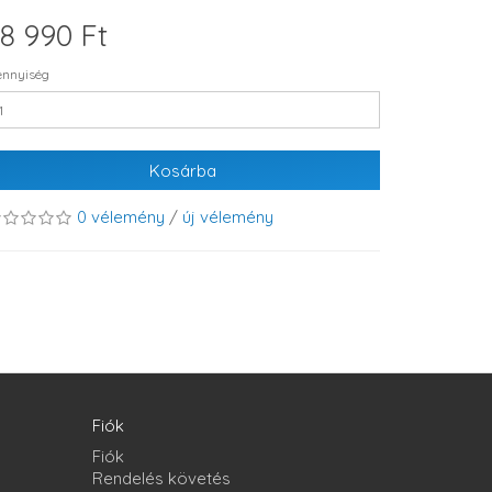
8 990 Ft
nnyiség
Kosárba
0 vélemény
/
új vélemény
Fiók
Fiók
Rendelés követés