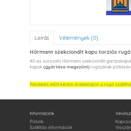
Leírás
Vélemények (0)
Hörmann szekcionált kapu torziós rugó
40-es sorozatú Hörmann szekcionált garázskapuk
kapuk
(gyártása megszűnt)
rugójának pótlásár
Rendelés előtt kérem érdeklődjön a rugó szállíth
Információk
Vevősz
Rólunk
Kapcso
Szállítási információk
Visszár