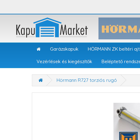
Garázskapuk
HÖRMANN ZK beltéri aj
Vezérlések és kiegészítők
Beléptető rendsz
Hörmann R727 torziós rugó