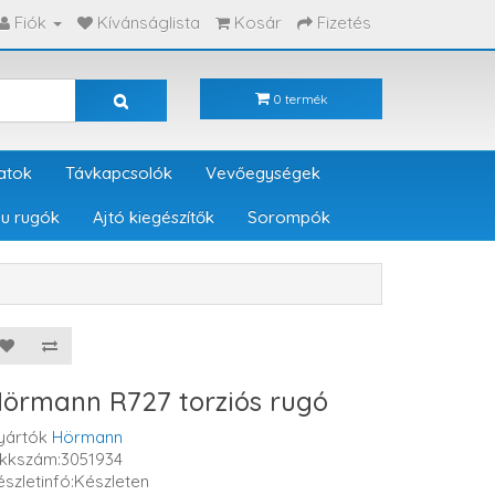
Fiók
Kívánságlista
Kosár
Fizetés
0 termék
atok
Távkapcsolók
Vevőegységek
u rugók
Ajtó kiegészítők
Sorompók
örmann R727 torziós rugó
yártók
Hörmann
ikkszám:3051934
észletinfó:Készleten