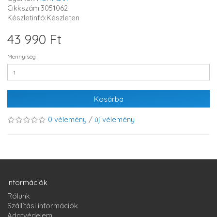
Cikkszám:3051062
Készletinfó:Készleten
43 990 Ft
Mennyiség
Kosárba
0 vélemény
/
új vélemény
Információk
Rólunk
Szállítási információk
Adatvédelem