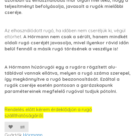
azonban az elhasználódás már olyan mértékű, hogy a
teljesítményt befolyásolja, javasolt a rugók mielőbbi
cseréje.
Az elhasználódott rugó, ha időben nem cseréljük ki, végül
eltörhet.
A Hörmann nem csak a sérült, hanem mindkét
oldali rugó cseréjét javasolja, mivel ilyenkor rövid időn
belül fennáll a másik rugó törésének a veszélye is!
A Hörmann húzórugói egy a rugóra rögzített alu-
táblával vannak ellátva, melyen a rugó száma szerepel,
így megkönnyítve a rugó beazonosítását. Ezáltal a
rugók cseréje esetén pontosan a garázskapunk
paramétereinek megfelelő rugóval tudjuk pótolni.
Rendelés előtt kérem érdeklődjön a rugó
szállíthatóságáról.
Gyártók
Hörmann