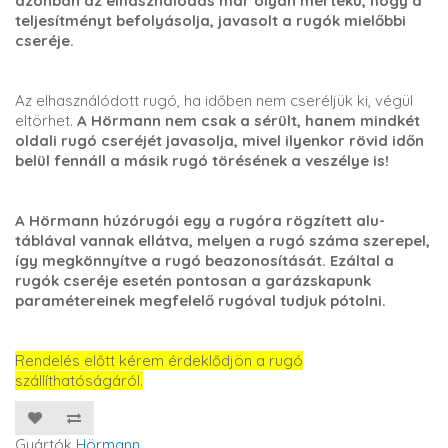
azonban az elhasználódás már olyan mértékű, hogy a
teljesítményt befolyásolja, javasolt a rugók mielőbbi
cseréje.
Az elhasználódott rugó, ha időben nem cseréljük ki, végül
eltörhet.
A Hörmann nem csak a sérült, hanem mindkét
oldali rugó cseréjét javasolja, mivel ilyenkor rövid időn
belül fennáll a másik rugó törésének a veszélye is!
A Hörmann húzórugói egy a rugóra rögzített alu-
táblával vannak ellátva, melyen a rugó száma szerepel,
így megkönnyítve a rugó beazonosítását. Ezáltal a
rugók cseréje esetén pontosan a garázskapunk
paramétereinek megfelelő rugóval tudjuk pótolni.
Rendelés előtt kérem érdeklődjön a rugó
szállíthatóságáról.
Gyártók
Hörmann