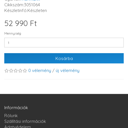
Cikkszám:3051064
Készletinfó:Készleten
52 990 Ft
Mennyiség
Kosárba
0 vélemény
/
új vélemény
Információk
Rólunk
Szállítási információk
Adatvédelem