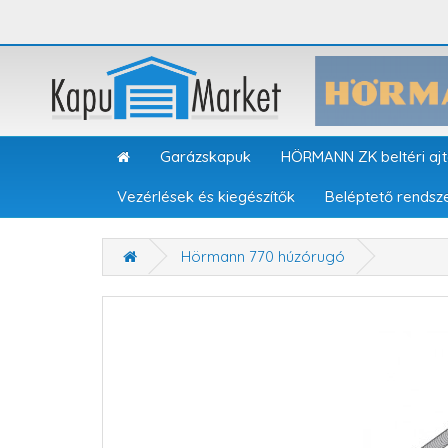
Garázskapuk
HÖRMANN ZK beltéri aj
Vezérlések és kiegészítők
Beléptető rendsz
Hörmann 770 húzórugó