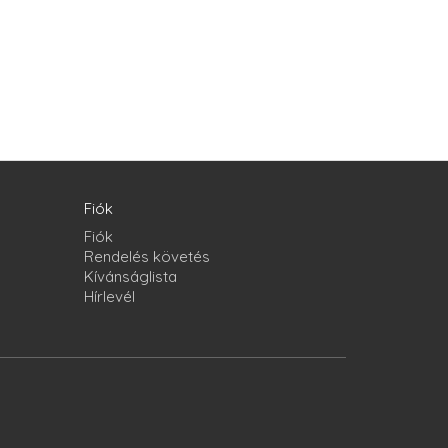
Fiók
Fiók
Rendelés követés
Kívánságlista
Hírlevél