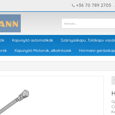
+36 70 789 2705
tók
Kapunyitó automatikák
Szárnyaskapu, Tolókapu vasal
erek
Kapunyitó Motorok, alkatrészek
Hörmann garázskap
H
G
C
K