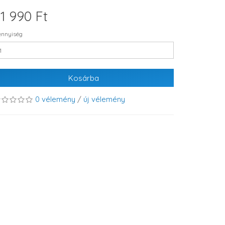
1 990 Ft
nnyiség
Kosárba
0 vélemény
/
új vélemény