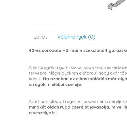
Leírás
Vélemények (0)
40-es sorozatú Hörmann szekcionált garázsk
A húzórugók a garázskapu kopó alkatrészei közé
tervezve. Mégis gyakran előfordul, hogy akár töb
kaput.
Ha azonban az elhasználódás már olyan 
a rugók mielőbbi cseréje.
Az elhasználódott rugó, ha időben nem cseréljük k
mindkét oldali rugó cseréjét javasolja, mivel i
a veszélye is!