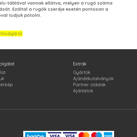
lu-táblával vannak ellátva, melyen a rugó száma
ását. Ezáltal a rugók cseréje esetén pontosan a
al tudjuk pótolni.
atóságáról.
olgálat
Extrák
lat
Gyártók
uk
Ajándékutalványok
térkép
Partner oldalak
Ajánlatok