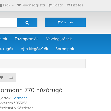
Fiók
Kívánságlista
Kosár
Fizetés
0 termék
atok
Távkapcsolók
Vevőegységek
u rugók
Ajtó kiegészítők
Sorompók
örmann 770 húzórugó
yártók
Hörmann
ikkszám:3055156
észletinfó:Készleten