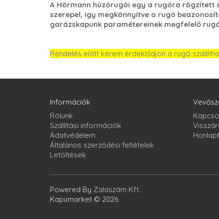
A Hörmann húzórugói egy a rugóra rögzített a
szerepel, így megkönnyítve a rugó beazonosít
garázskapunk paramétereinek megfelelő rugóv
Rendelés előtt kérem érdeklődjön a rugó szállíth
Információk
Vevősz
Rólunk
Kapcso
Szállítási információk
Visszár
Adatvédelem
Honlap
Általános szerződési feltételek
Letöltések
Powered By
Zalaszám Kft.
Kapumarket © 2026