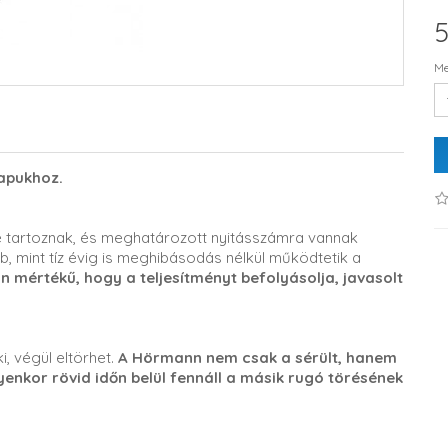
5
Me
apukhoz.
 tartoznak, és meghatározott nyitásszámra vannak
b, mint tíz évig is meghibásodás nélkül működtetik a
mértékű, hogy a teljesítményt befolyásolja, javasolt
i, végül eltörhet.
A Hörmann nem csak a sérült, hanem
lyenkor rövid időn belül fennáll a másik rugó törésének