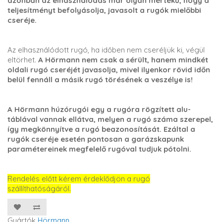
azonban az elhasználódás már olyan mértékű, hogy a
teljesítményt befolyásolja, javasolt a rugók mielőbbi
cseréje.
Az elhasználódott rugó, ha időben nem cseréljük ki, végül
eltörhet.
A Hörmann nem csak a sérült, hanem mindkét
oldali rugó cseréjét javasolja, mivel ilyenkor rövid időn
belül fennáll a másik rugó törésének a veszélye is!
A Hörmann húzórugói egy a rugóra rögzített alu-
táblával vannak ellátva, melyen a rugó száma szerepel,
így megkönnyítve a rugó beazonosítását. Ezáltal a
rugók cseréje esetén pontosan a garázskapunk
paramétereinek megfelelő rugóval tudjuk pótolni.
Rendelés előtt kérem érdeklődjön a rugó
szállíthatóságáról.
Gyártók
Hörmann