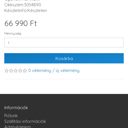
Cikkszám:3054890
Készletinfó:Készleten
66 990 Ft
Mennyiség
Kosárba
0 vélemény
/
új vélemény
Információk
Rólunk
Szállítási információk
Adatvédelem