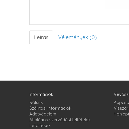
Leírás
Vélemények (0)
Információk
Vevősz
Rólunk
Kapcso
Szállítási információk
Visszár
Adatvédelem
Honlap
Általános szerződési feltételek
Letöltések