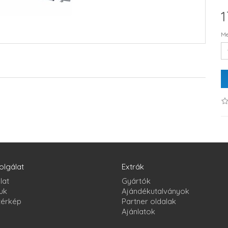
1
Me
olgálat
Extrák
lat
Gyártók
uk
Ajándékutalványok
térkép
Partner oldalak
Ajánlatok