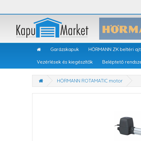
Garázskapuk
HÖRMANN ZK beltéri aj
Vezérlések és kiegészítők
Beléptető rendsz
HÖRMANN ROTAMATIC motor