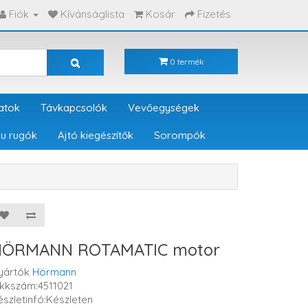
Fiók
Kívánságlista
Kosár
Fizetés
0 termék
atok
Távkapcsolók
Vevőegységek
u rugók
Ajtó kiegészítők
Sorompók
HÖRMANN ROTAMATIC motor
yártók
Hörmann
ikkszám:4511021
észletinfó:Készleten