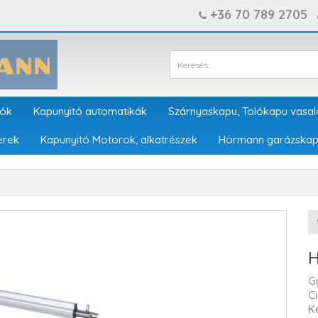
+36 70 789 2705
tók
Kapunyitó automatikák
Szárnyaskapu, Tolókapu vasal
erek
Kapunyitó Motorok, alkatrészek
Hörmann garázskap
G
C
K