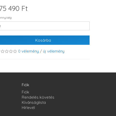
75 490 Ft
nnyiség
Kosárba
0 vélemény
/
új vélemény
Fiók
Fiók
Rendelés követés
Kívánságlista
Hírlevél