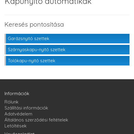
Kapunyitó automatikák
Keresés pontosítása
Garázsnyitó szettek
Szárnyaskapu-nyitó szettek
Tolókapu-nyitó szettek
Információk
Rólunk
Szállítási információk
Adatvédelem
Általános szerződési feltételek
Letöltések