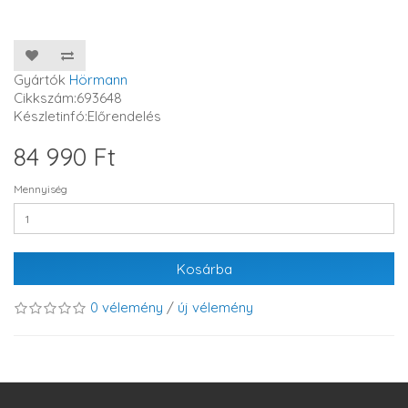
Gyártók
Hörmann
Cikkszám:693648
Készletinfó:Előrendelés
84 990 Ft
Mennyiség
Kosárba
0 vélemény
/
új vélemény