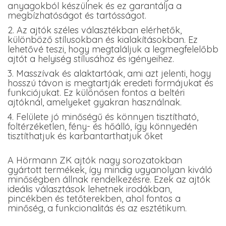
anyagokból készülnek és ez garantálja a
megbízhatóságot és tartósságot.
2. Az ajtók széles választékban elérhetők,
különböző stílusokban és kialakításokban. Ez
lehetővé teszi, hogy megtaláljuk a legmegfelelőbb
ajtót a helyiség stílusához és igényeihez.
3. Masszívak és alaktartóak, ami azt jelenti, hogy
hosszú távon is megtartják eredeti formájukat és
funkciójukat. Ez különösen fontos a beltéri
ajtóknál, amelyeket gyakran használnak.
4. Felülete jó minőségű és könnyen tisztítható,
foltérzéketlen, fény- és hőálló, így könnyedén
tisztíthatjuk és karbantarthatjuk őket
A Hörmann ZK ajtók nagy sorozatokban
gyártott termékek, így mindig ugyanolyan kiváló
minőségben állnak rendelkezésre. Ezek az ajtók
ideális választások lehetnek irodákban,
pincékben és tetőterekben, ahol fontos a
minőség, a funkcionalitás és az esztétikum.