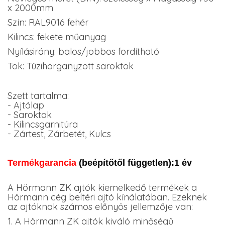
x 2000mm
Szín: RAL9016 fehér
Kilincs: fekete műanyag
Nyílásirány: balos/jobbos fordítható
Tok: Tüzihorganyzott saroktok
Szett tartalma:
- Ajtólap
- Saroktok
- Kilincsgarnitúra
- Zártest, Zárbetét, Kulcs
Termékgarancia
(beépítőtől független):1 év
A Hörmann ZK ajtók kiemelkedő termékek a
Hörmann cég beltéri ajtó kínálatában. Ezeknek
az ajtóknak számos előnyös jellemzője van:
1. A Hörmann ZK ajtók kiváló minőségű