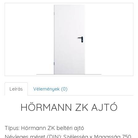
Leírás
Vélemények (0)
HÖRMANN ZK AJTÓ
Típus: Hörmann ZK beltéri ajtó
Névleges méret (DIN): Szélesség x Magasság 750