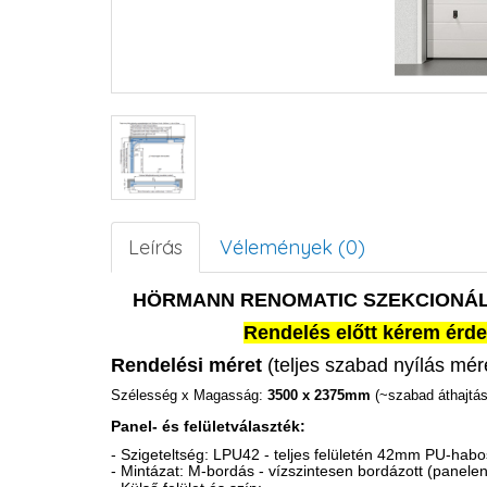
Leírás
Vélemények (0)
HÖRMANN RENOMATIC SZEKCIONÁL
Rendelés előtt kérem érde
Rendelési méret
(teljes szabad nyílás mér
Szélesség x Magasság:
3500 x 2375mm
(~szabad áthajtás
Panel- és felületválaszték:
- Szigeteltség: LPU42 - teljes felületén 42mm PU-habosí
- Mintázat: M-bordás - vízszintesen bordázott (panele