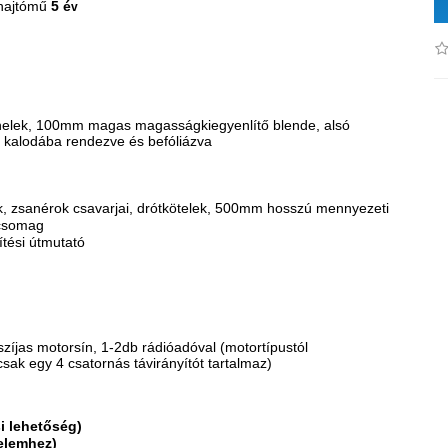
hajtómű
5 é
v
nelek, 100mm magas magasságkiegyenlítő blende, alsó
 kalodába rendezve és befóliázva
ok, zsanérok csavarjai, drótkötelek, 500mm hosszú mennyezeti
icsomag
ítési útmutató
zíjas motorsín, 1-2db rádióadóval (motortípustól
sak egy 4 csatornás távirányítót tartalmaz)
i lehetőség)
delemhez)