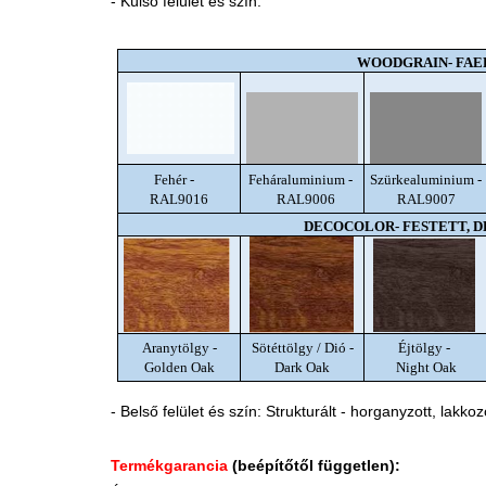
- Külső felület és szín:
WOODGRAIN- FAE
Fehér -
Feháraluminium -
Szürkealuminium -
RAL9016
RAL9006
RAL9007
DECOCOLOR- FESTETT, 
Aranytölgy -
Sötéttölgy / Dió -
Éjtölgy -
Golden Oak
Dark Oak
Night Oak
- Belső felület és szín: Strukturált - horganyzott, lakkoz
Termékgarancia
(beépítőtől független):