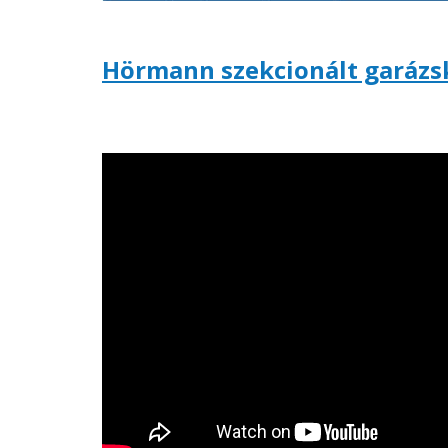
Hörmann szekcionált garázs