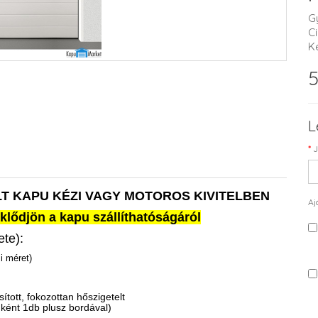
G
C
K
5
L
J
T KAPU KÉZI VAGY MOTOROS KIVITELBEN
Aj
klődjön a kapu szállíthatóságáról
ete):
i méret)
tott, fokozottan hőszigetelt
nként 1db plusz bordával)