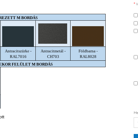
V
REZETT M BORDÁS
Antracitszürke -
Antracitmetál -
Földbarna -
RAL7016
CH703
RAL8028
DEKOR FELÜLET M BORDÁS
Me
ott