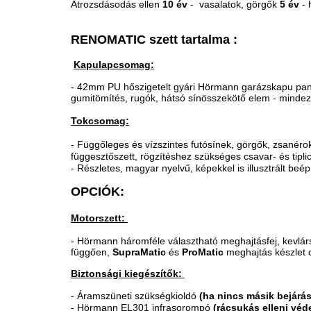
Átrozsdásodás ellen
10 év
- vasalatok,
görgők
5 év
- 
RENOMATIC szett tartalma :
Kapulapcsomag:
- 42mm PU hőszigetelt gyári Hörmann garázskapu pa
gumitömítés, rugók, hátsó sínösszekötő elem - mindez
Tokcsomag:
- Függőleges és vízszintes futósínek, görgők, zsanér
függesztőszett, rögzítéshez szükséges csavar- és tipl
- Részletes, magyar nyelvű, képekkel is illusztrált beép
OPCIÓK:
Motorszett:
- Hörmann háromféle választható meghajtásfej, kevlárs
függően,
SupraMatic
és
ProMatic
meghajtás készlet c
Biztonsági kiegészítők:
-
Áramszüneti szükségkioldó
(ha nincs másik bejárás
- Hörmann EL301 infrasorompó
(rácsukás elleni vé