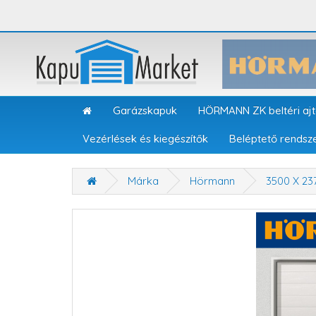
Garázskapuk
HÖRMANN ZK beltéri aj
Vezérlések és kiegészítők
Beléptető rendsz
Márka
Hörmann
3500 X 2