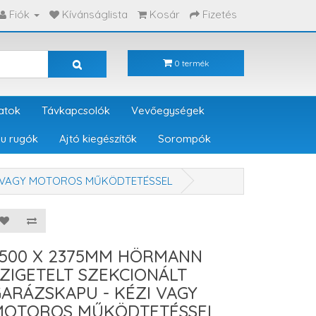
Fiók
Kívánságlista
Kosár
Fizetés
0 termék
atok
Távkapcsolók
Vevőegységek
u rugók
Ajtó kiegészítők
Sorompók
ZI VAGY MOTOROS MŰKÖDTETÉSSEL
3500 X 2375MM HÖRMANN
ZIGETELT SZEKCIONÁLT
ARÁZSKAPU - KÉZI VAGY
MOTOROS MŰKÖDTETÉSSEL