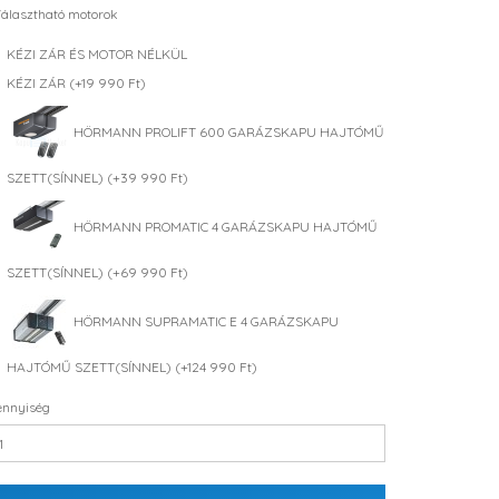
álasztható motorok
KÉZI ZÁR ÉS MOTOR NÉLKÜL
KÉZI ZÁR (+19 990 Ft)
HÖRMANN PROLIFT 600 GARÁZSKAPU HAJTÓMŰ
SZETT(SÍNNEL) (+39 990 Ft)
HÖRMANN PROMATIC 4 GARÁZSKAPU HAJTÓMŰ
SZETT(SÍNNEL) (+69 990 Ft)
HÖRMANN SUPRAMATIC E 4 GARÁZSKAPU
HAJTÓMŰ SZETT(SÍNNEL) (+124 990 Ft)
nnyiség