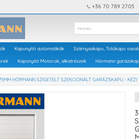
+36 70 789 2705
tók
Kapunyitó automatikák
Szárnyaskapu, Tolókapu vasal
erek
Kapunyitó Motorok, alkatrészek
Hörmann garázskap
375MM HÖRMANN SZIGETELT SZEKCIONÁLT GARÁZSKAPU - KÉ
S
G