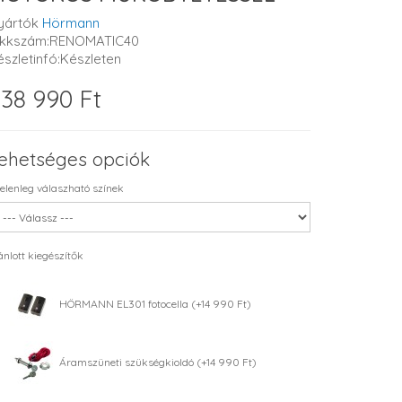
yártók
Hörmann
ikkszám:RENOMATIC40
észletinfó:Készleten
38 990 Ft
ehetséges opciók
elenleg válaszható színek
ánlott kiegészítők
HÖRMANN EL301 fotocella (+14 990 Ft)
Áramszüneti szükségkioldó (+14 990 Ft)